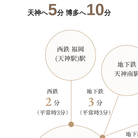
5
10
天神へ
分 博多へ
分