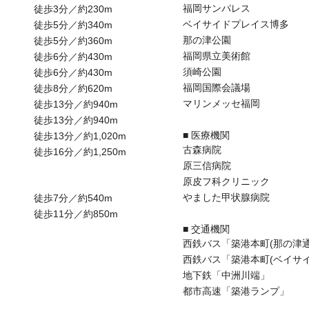
福岡サンパレス
徒歩3分／約230m
ベイサイドプレイス博多
徒歩5分／約340m
那の津公園
徒歩5分／約360m
福岡県立美術館
徒歩6分／約430m
須崎公園
徒歩6分／約430m
福岡国際会議場
徒歩8分／約620m
マリンメッセ福岡
徒歩13分／約940m
徒歩13分／約940m
■ 医療機関
徒歩13分／約1,020m
古森病院
徒歩16分／約1,250m
原三信病院
原皮フ科クリニック
やました甲状腺病院
徒歩7分／約540m
徒歩11分／約850m
■ 交通機関
西鉄バス「築港本町(那の津通
西鉄バス「築港本町(ベイサ
地下鉄「中洲川端」
都市高速「築港ランプ」