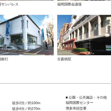
岡サンパレス
福岡国際会議場
岡銀行
古森病院
■ 公園・公共施設・その他
福岡国際センター
徒歩2分／約100m
博多埠頭交番
徒歩4分／約270m