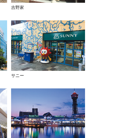
吉野家
サニー