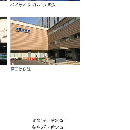
ベイサイドプレイス博多
原三信病院
徒歩4分／約300m
徒歩5分／約340m