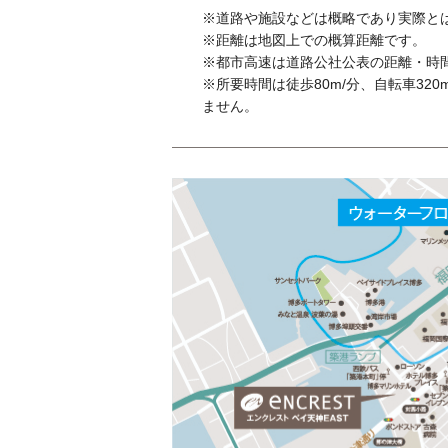
※道路や施設などは概略であり実際と
※距離は地図上での概算距離です。
※都市高速は道路公社公表の距離・時間
※所要時間は徒歩80m/分、自転車3
ません。