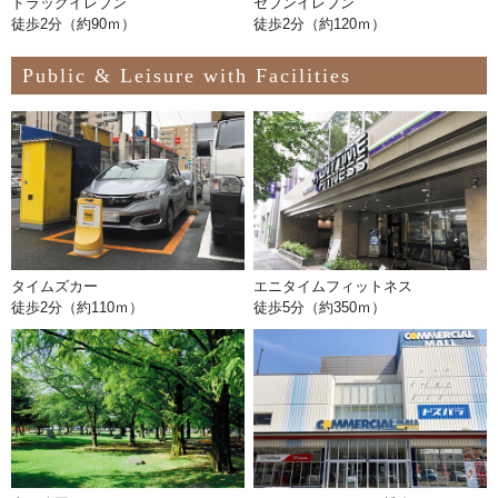
ドラッグイレブン
セブンイレブン
徒歩2分（約90ｍ）
徒歩2分（約120ｍ）
Public & Leisure with Facilities
タイムズカー
エニタイムフィットネス
徒歩2分（約110ｍ）
徒歩5分（約350ｍ）