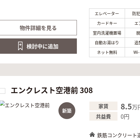
エレベーター
防
カードキー
エ
物件詳細を見る
室内洗濯機置場
自動お湯はり
追
検討中に
追加
ネット無料
Wi
エンクレスト空港前 308
8.5
家賃
万
新築
0円
共益費
鉄筋コンクリート