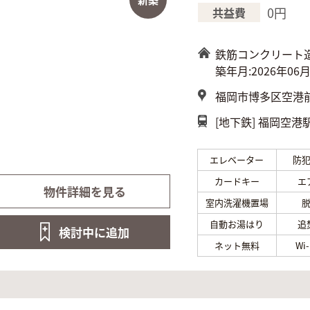
0円
共益費
鉄筋コンクリート
築年月:2026年06
福岡市博多区空港前4
[地下鉄]
福岡空港駅
エレベーター
防
カードキー
エ
物件詳細を見る
室内洗濯機置場
自動お湯はり
追
検討中に
追加
ネット無料
Wi