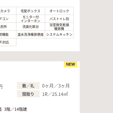
犯カメラ
宅配ボックス
オートロック
モニター付
アコン
バストイレ別
インターホン
浴室換気乾燥
脱衣所
洗面化粧台
暖房機
焚機能
温水洗浄暖房便座
システムキッチン
-Fi対応
NEW
0ヶ月／3ヶ月
敷／礼
円
1R／25.14㎡
間取り
造
3階／14階建