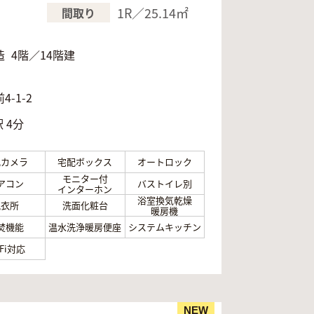
1R／25.14㎡
間取り
造
4階／14階建
月
-1-2
 4分
犯カメラ
宅配ボックス
オートロック
モニター付
アコン
バストイレ別
インターホン
浴室換気乾燥
脱衣所
洗面化粧台
暖房機
焚機能
温水洗浄暖房便座
システムキッチン
-Fi対応
NEW