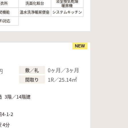
浴室換気乾燥
脱衣所
洗面化粧台
暖房機
焚機能
温水洗浄暖房便座
システムキッチン
-Fi対応
NEW
0ヶ月／3ヶ月
敷／礼
円
1R／25.14㎡
間取り
造
3階／14階建
月
-1-2
 4分