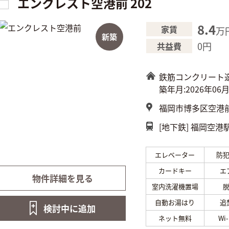
エンクレスト空港前 202
8.4
家賃
万
新築
0円
共益費
鉄筋コンクリート
築年月:2026年06
福岡市博多区空港前4
[地下鉄]
福岡空港駅
エレベーター
防
カードキー
エ
物件詳細を見る
室内洗濯機置場
自動お湯はり
追
検討中に
追加
ネット無料
Wi