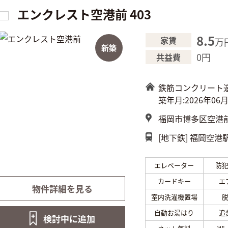
エンクレスト空港前 403
8.5
家賃
万
新築
0円
共益費
鉄筋コンクリート
築年月:2026年06
福岡市博多区空港前4
[地下鉄]
福岡空港駅
エレベーター
防
カードキー
エ
物件詳細を見る
室内洗濯機置場
自動お湯はり
追
検討中に
追加