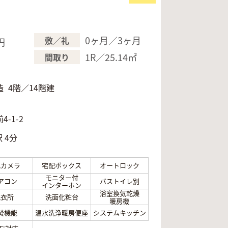
0ヶ月／3ヶ月
敷／礼
円
1R／25.14㎡
間取り
造
4階／14階建
月
-1-2
 4分
犯カメラ
宅配ボックス
オートロック
モニター付
アコン
バストイレ別
インターホン
浴室換気乾燥
脱衣所
洗面化粧台
暖房機
焚機能
温水洗浄暖房便座
システムキッチン