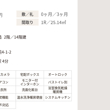
0ヶ月／3ヶ月
敷／礼
円
1R／25.14㎡
間取り
造
2階／14階建
月
-1-2
 4分
犯カメラ
宅配ボックス
オートロック
モニター付
アコン
バストイレ別
インターホン
浴室換気乾燥
脱衣所
洗面化粧台
暖房機
焚機能
温水洗浄暖房便座
システムキッチン
-Fi対応