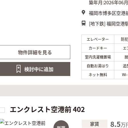
築年月:2026年06
福岡市博多区空港前4
[地下鉄]
福岡空港駅
エレベーター
防
カードキー
エ
物件詳細を見る
室内洗濯機置場
自動お湯はり
追
検討中に
追加
ネット無料
Wi
エンクレスト空港前 402
8.5
家賃
万
新築