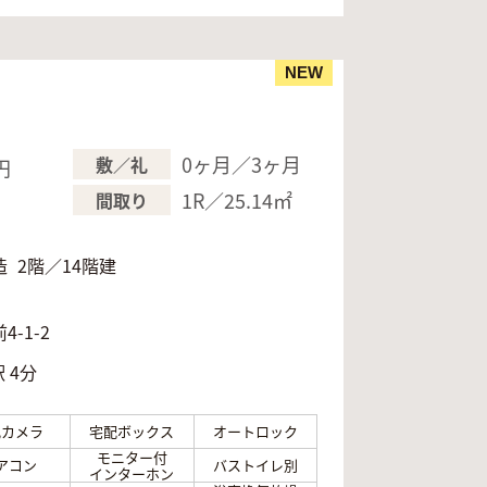
NEW
0ヶ月／3ヶ月
敷／礼
円
1R／25.14㎡
間取り
造
2階／14階建
月
-1-2
 4分
犯カメラ
宅配ボックス
オートロック
モニター付
アコン
バストイレ別
インターホン