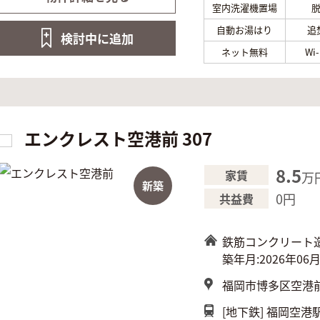
室内洗濯機置場
自動お湯はり
追
検討中に
追加
ネット無料
Wi
エンクレスト空港前 307
8.5
家賃
万
新築
0円
共益費
鉄筋コンクリート
築年月:2026年06
福岡市博多区空港前4
[地下鉄]
福岡空港駅