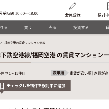
営業時間 10:00～19:00
会員登録
検討
りる
買う
売る
投資する
福岡空港の賃貸マンション情報
地下鉄空港線/福岡空港 の賃貸マンション
4
表示順
家賃が安い順
|
家賃が高
件中 1～15件目
チェックした物件を検討中に追加