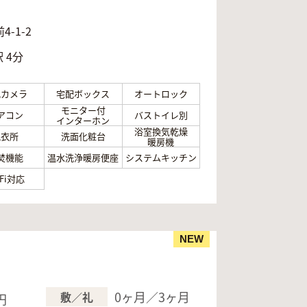
月
-1-2
 4分
犯カメラ
宅配ボックス
オートロック
モニター付
アコン
バストイレ別
インターホン
浴室換気乾燥
脱衣所
洗面化粧台
暖房機
焚機能
温水洗浄暖房便座
システムキッチン
-Fi対応
NEW
0ヶ月／3ヶ月
敷／礼
円