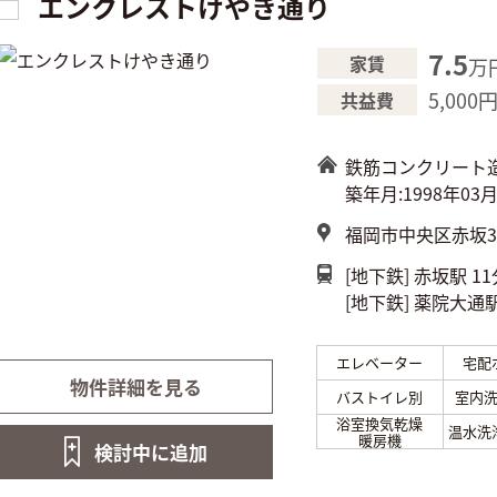
エンクレストけやき通り
7.5
家賃
万
5,000
共益費
鉄筋コンクリート
築年月:1998年03
福岡市中央区赤坂3-
[地下鉄]
赤坂駅 11
[地下鉄]
薬院大通駅
エレベーター
宅配
物件詳細を見る
バストイレ別
室内
浴室換気乾燥
温水洗
暖房機
検討中に
追加