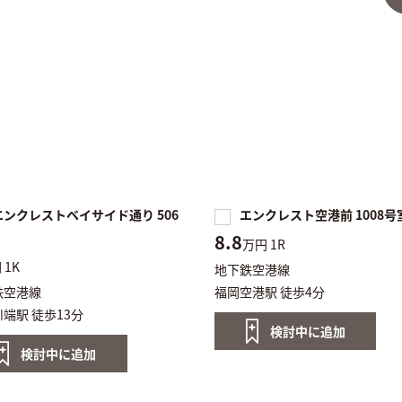
ンクレストベイサイド通り 506
エンクレスト空港前 1008号
8.8
万円
1R
円
1K
地下鉄空港線
鉄空港線
福岡空港駅 徒歩4分
端駅 徒歩13分
検討中に
追加
検討中に
追加