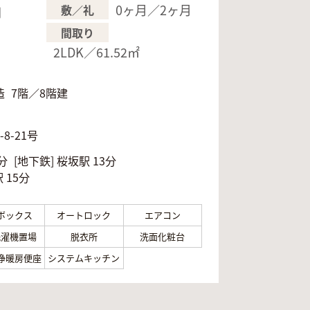
0ヶ月／2ヶ月
敷／礼
円
間取り
円
2LDK／61.52㎡
造
7階／8階建
月
8-21号
分
[地下鉄]
桜坂駅 13分
 15分
ボックス
オートロック
エアコン
洗濯機置場
脱衣所
洗面化粧台
浄暖房便座
システムキッチン