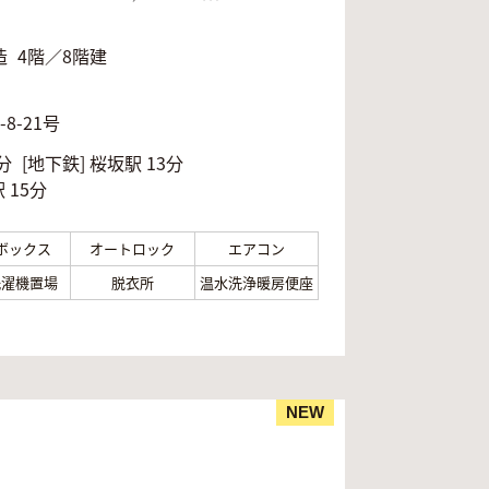
造
4階／8階建
月
8-21号
分
[地下鉄]
桜坂駅 13分
 15分
ボックス
オートロック
エアコン
洗濯機置場
脱衣所
温水洗浄暖房便座
NEW