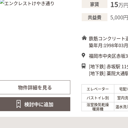
15
家賃
万
5,000
共益費
鉄筋コンクリート
築年月:1998年03
福岡市中央区赤坂3-
[地下鉄]
赤坂駅 11
[地下鉄]
薬院大通駅
物件詳細を見る
エレベーター
宅配
バストイレ別
室内
検討中に
追加
浴室換気乾燥
温水洗
暖房機