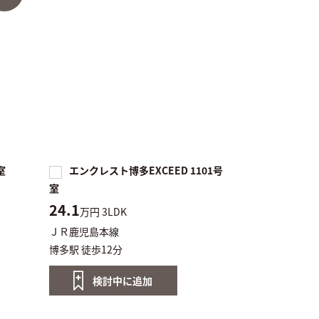
室
エンクレスト博多EXCEED 1101号
室
24.1
万円
3LDK
ＪＲ鹿児島本線
博多駅 徒歩12分
検討中に
追加