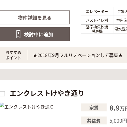
エレベーター
宅配
物件詳細を見る
バストイレ別
室内
浴室換気乾燥
温水洗
暖房機
検討中に
追加
おすすめ
★2018年9月フルリノベーションして募集★
ポイント
エンクレストけやき通り
8.9
家賃
万
5,000
共益費