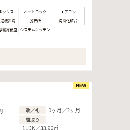
ボックス
オートロック
エアコン
洗濯機置場
脱衣所
洗面化粧台
浄暖房便座
システムキッチン
NEW
0ヶ月／2ヶ月
敷／礼
円
間取り
円
1LDK／33.96㎡