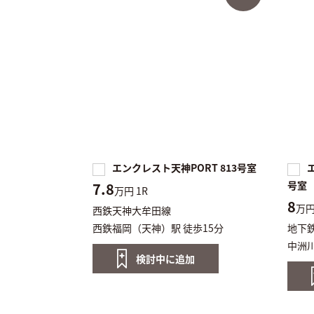
エンクレスト天神PORT 813号室
エ
号室
7.8
万円
1R
8
万
西鉄天神大牟田線
西鉄福岡（天神）駅 徒歩15分
地下
中洲川
検討中に
追加