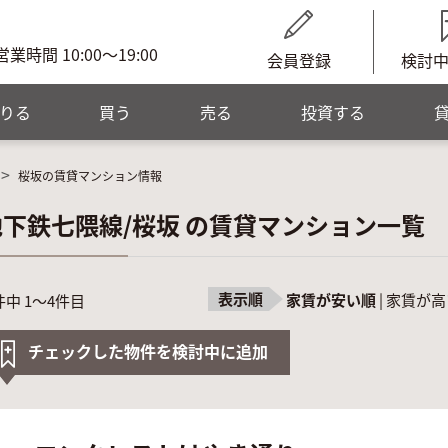
営業時間 10:00～19:00
会員登録
検討
りる
買う
売る
投資する
桜坂の賃貸マンション情報
地下鉄七隈線/桜坂 の賃貸マンション一覧
表示順
家賃が安い順
|
家賃が高
件中 1～4件目
チェックした物件を検討中に追加