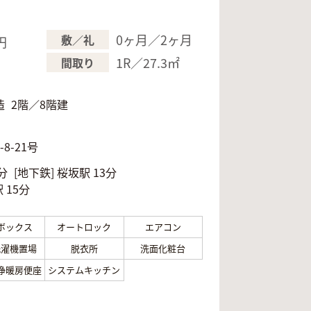
0ヶ月／2ヶ月
敷／礼
円
円
1R／27.3㎡
間取り
造
2階／8階建
月
8-21号
分
[地下鉄]
桜坂駅 13分
 15分
ボックス
オートロック
エアコン
洗濯機置場
脱衣所
洗面化粧台
浄暖房便座
システムキッチン