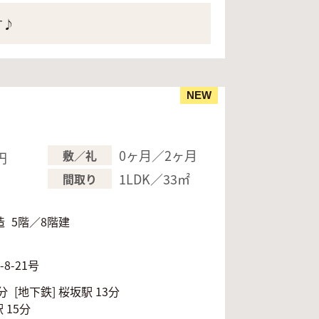
す♪
NEW
0ヶ月／2ヶ月
敷／礼
円
円
1LDK／33㎡
間取り
造
5階／8階建
月
8-21号
分
[地下鉄]
桜坂駅 13分
 15分