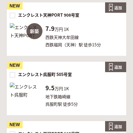
NEW
追加
エンクレスト天神PORT 908号室
7.9
万円
1K
新築
西鉄天神大牟田線
西鉄福岡（天神）駅 徒歩15分
NEW
追加
エンクレスト呉服町 505号室
9.5
万円
1K
地下鉄箱崎線
呉服町駅 徒歩5分
NEW
追加