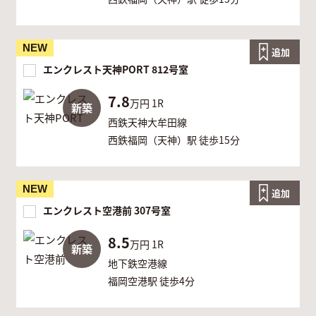
NEW
追加
エンクレスト天神PORT 812号室
7.8
万円
1R
新築
西鉄天神大牟田線
西鉄福岡（天神）駅 徒歩15分
NEW
追加
エンクレスト空港前 307号室
8.5
万円
1R
新築
地下鉄空港線
福岡空港駅 徒歩4分