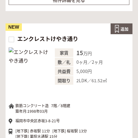
NEW
追加
エンクレストけやき通り
15
家賃
万円
0ヶ月／2ヶ月
敷／礼
5,000円
共益費
2LDK／61.52㎡
間取り
鉄筋コンクリート造
7階／8階建
築年月:1998年03月
福岡市中央区赤坂3-8-21号
[地下鉄]
赤坂駅 11分
[地下鉄]
桜坂駅 13分
[地下鉄]
薬院大通駅 15分