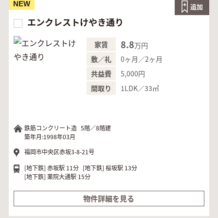
NEW
追加
エンクレストけやき通り
8.8
家賃
万円
0ヶ月／2ヶ月
敷／礼
5,000円
共益費
1LDK／33㎡
間取り
鉄筋コンクリート造
5階／8階建
築年月:1998年03月
福岡市中央区赤坂3-8-21号
[地下鉄]
赤坂駅 11分
[地下鉄]
桜坂駅 13分
[地下鉄]
薬院大通駅 15分
物件詳細を見る