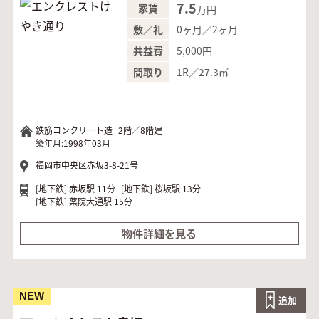
7.5
家賃
万円
0ヶ月／2ヶ月
敷／礼
5,000円
共益費
1R／27.3㎡
間取り
鉄筋コンクリート造
2階／8階建
築年月:1998年03月
福岡市中央区赤坂3-8-21号
[地下鉄]
赤坂駅 11分
[地下鉄]
桜坂駅 13分
[地下鉄]
薬院大通駅 15分
物件詳細を見る
NEW
追加