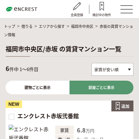
会員登録
検討中の物件
トップ
借りる
エリアから探す
福岡市中央区
赤坂の賃貸マンショ
ン情報
福岡市中央区/赤坂 の賃貸マンション一覧
6
件中 1～6件目
建物ごとに表示
部屋ごとに表示
NEW
追加
エンクレスト赤坂弐番館
6.8
家賃
万円