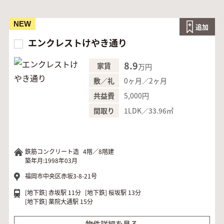
NEW
追加
エンクレストけやき通り
8.9
家賃
万円
0ヶ月／2ヶ月
敷／礼
5,000円
共益費
1LDK／33.96㎡
間取り
鉄筋コンクリート造
4階／8階建
築年月:1998年03月
福岡市中央区赤坂3-8-21号
[地下鉄]
赤坂駅 11分
[地下鉄]
桜坂駅 13分
[地下鉄]
薬院大通駅 15分
物件詳細を見る