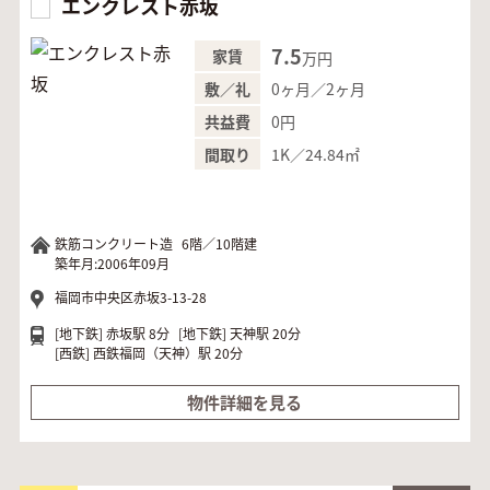
エンクレスト赤坂
7.5
家賃
万円
0ヶ月／2ヶ月
敷／礼
0円
共益費
1K／24.84㎡
間取り
鉄筋コンクリート造
6階／10階建
築年月:2006年09月
福岡市中央区赤坂3-13-28
[地下鉄]
赤坂駅 8分
[地下鉄]
天神駅 20分
[西鉄]
西鉄福岡（天神）駅 20分
物件詳細を見る