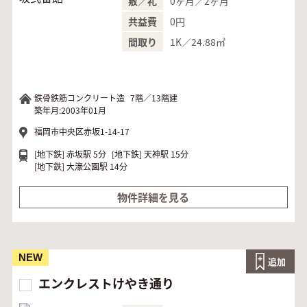
0ヶ月／2ヶ月
敷／礼
0円
共益費
1K／24.88㎡
間取り
鉄骨鉄筋コンクリート造
7階／13階建
築年月:2003年01月
福岡市中央区赤坂1-14-17
[地下鉄]
赤坂駅 5分
[地下鉄]
天神駅 15分
[地下鉄]
大濠公園駅 14分
物件詳細を見る
NEW
追加
エンクレストけやき通り