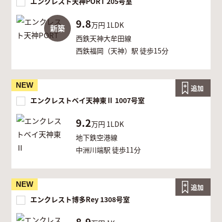
エンクレスト天神PORT 205号室
9.8
万円
1LDK
新築
西鉄天神大牟田線
西鉄福岡（天神）駅 徒歩15分
NEW
追加
エンクレストベイ天神東Ⅱ 1007号室
9.2
万円
1LDK
地下鉄空港線
中洲川端駅 徒歩11分
NEW
追加
エンクレスト博多Rey 1308号室
8.9