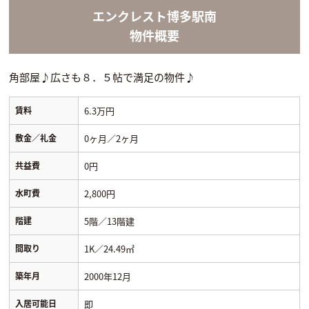
エンクレスト博多駅南
物件概要
角部屋♪広さも８．５帖で満足の物件♪
賃料
6.3万円
敷金／礼金
0ヶ月／2ヶ月
共益費
0円
水町費
2,800円
階建
5階／13階建
間取り
1K／24.49㎡
築年月
2000年12月
入居可能日
即