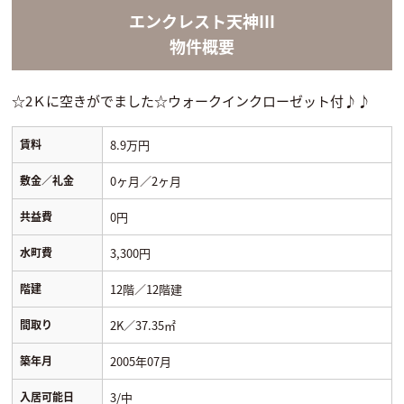
エンクレスト天神Ⅲ
物件概要
☆2Ｋに空きがでました☆ウォークインクローゼット付♪♪
賃料
8.9万円
敷金／礼金
0ヶ月／2ヶ月
共益費
0円
水町費
3,300円
階建
12階／12階建
間取り
2K／37.35㎡
築年月
2005年07月
入居可能日
3/中