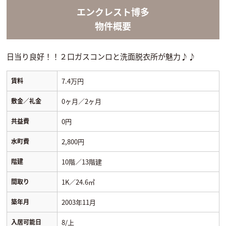
エンクレスト博多
物件概要
日当り良好！！２口ガスコンロと洗面脱衣所が魅力♪♪
賃料
7.4万円
敷金／礼金
0ヶ月／2ヶ月
共益費
0円
水町費
2,800円
階建
10階／13階建
間取り
1K／24.6㎡
築年月
2003年11月
入居可能日
8/上