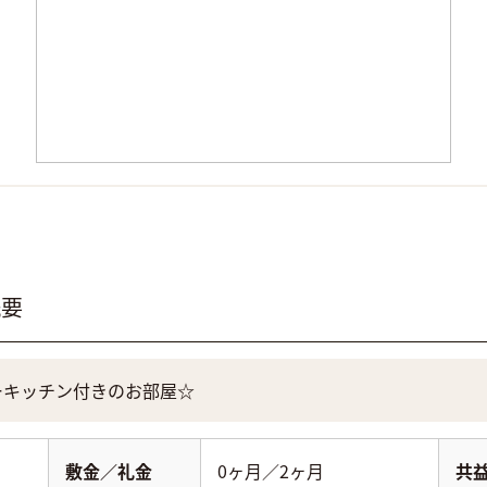
概要
ーキッチン付きのお部屋☆
敷金／礼金
0ヶ月／2ヶ月
共