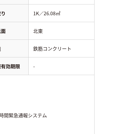
取り
1K／26.08㎡
光面
北東
造
鉄筋コンクリート
報有効期限
-
4時間緊急通報システム