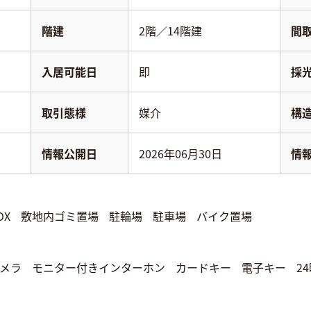
階建
2階／14階建
間
入居可能日
即
採
取引態様
媒介
構
情報公開日
2026年06月30日
情
OX
敷地内ゴミ置場
駐輪場
駐車場
バイク置場
メラ
モニター付きインターホン
カードキー
電子キー
2