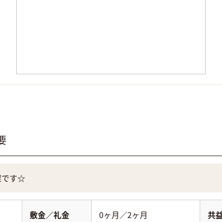
要
屋です☆
敷金／礼金
0ヶ月／2ヶ月
共