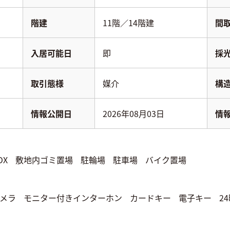
階建
11階／14階建
間
入居可能日
即
採
取引態様
媒介
構
情報公開日
2026年08月03日
情
OX
敷地内ゴミ置場
駐輪場
駐車場
バイク置場
メラ
モニター付きインターホン
カードキー
電子キー
2