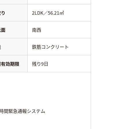
取り
2LDK／56.21㎡
光面
南西
造
鉄筋コンクリート
報有効期限
残り9日
4時間緊急通報システム