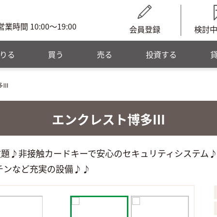
営業時間 10:00～19:00
会員登録
検討
りる
買う
売る
投資する
多Ⅲ
エンクレスト博多Ⅲ
い放題♪非接触カードキーで安心のセキュリティシステム
チンなど充実の設備♪♪