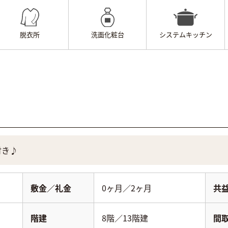
脱衣所
洗面化粧台
システムキッチン
付き♪
敷金／礼金
0ヶ月／2ヶ月
共
階建
8階／13階建
間