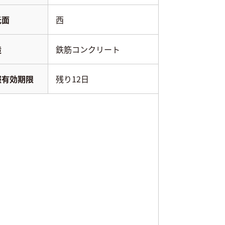
光面
西
造
鉄筋コンクリート
報有効期限
残り12日