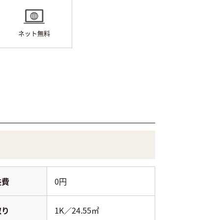
ネット無料
益費
0円
取り
1K／24.55㎡