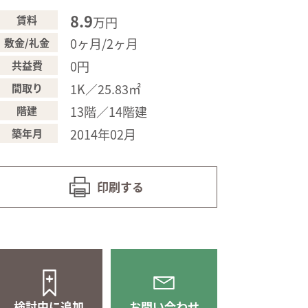
8.9
賃料
万円
0ヶ月/2ヶ月
敷金/礼金
0円
共益費
1K／25.83㎡
間取り
13階／14階建
階建
2014年02月
築年月
印刷する
検討中に追加
お問い合わせ