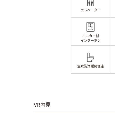
エレベーター
モニター付
インターホン
温水洗浄
暖房便座
VR内見