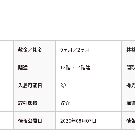
敷金／礼金
0ヶ月／2ヶ月
共
階建
13階／14階建
間
入居可能日
8/中
採
取引態様
媒介
構
情報公開日
2026年08月07日
情