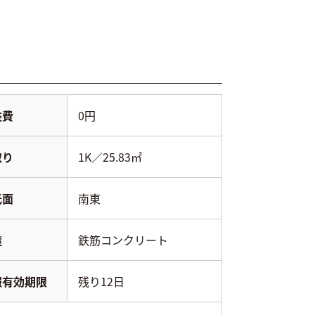
益費
0円
取り
1K／25.83㎡
光面
南東
造
鉄筋コンクリート
報有効期限
残り12日