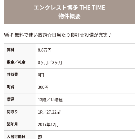
エンクレスト博多 THE TIME
物件概要
Wi-Fi無料で使い放題☆日当たり良好☆設備が充実♪
賃料
8.8万円
敷金／礼金
0ヶ月／2ヶ月
共益費
0円
町費
300円
階建
13階／15階建
間取り
1R／27.22㎡
築年月
2017年12月
入居可能日
即