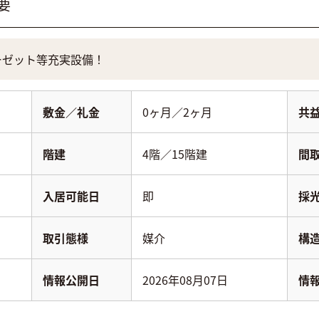
要
ーゼット等充実設備！
敷金／礼金
0ヶ月／2ヶ月
共
階建
4階／15階建
間
入居可能日
即
採
取引態様
媒介
構
情報公開日
2026年08月07日
情