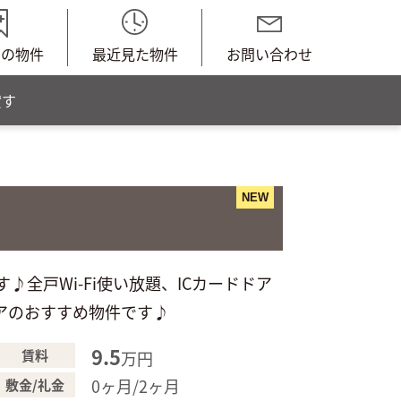
中の物件
最近見た物件
お問い合わせ
貸す
NEW
全戸Wi-Fi使い放題、ICカードドア
アのおすすめ物件です♪
9.5
賃料
万円
0ヶ月/2ヶ月
敷金/礼金