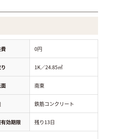
益費
0円
取り
1K／24.85㎡
光面
南東
造
鉄筋コンクリート
報有効期限
残り13日