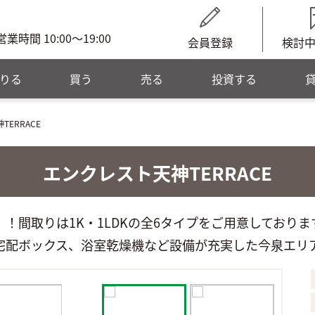
営業時間 10:00～19:00
会員登録
検討
りる
買う
売る
投資する
ERRACE
エンクレスト天神TERRACE
間取りは1K・1LDKの全6タイプをご用意しております♪
、宅配ボックス、浴室乾燥機など設備が充実した今泉エリ