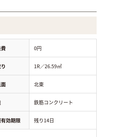
益費
0円
取り
1R／26.59㎡
光面
北東
造
鉄筋コンクリート
報有効期限
残り14日