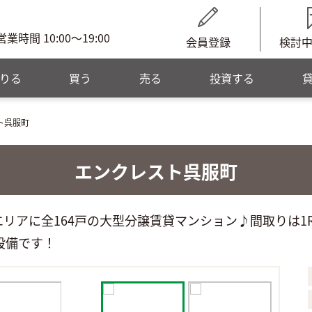
営業時間 10:00～19:00
会員登録
検討
りる
買う
売る
投資する
ト呉服町
エンクレスト呉服町
リアに全164戸の大型分譲賃貸マンション♪間取りは1R
た設備です！