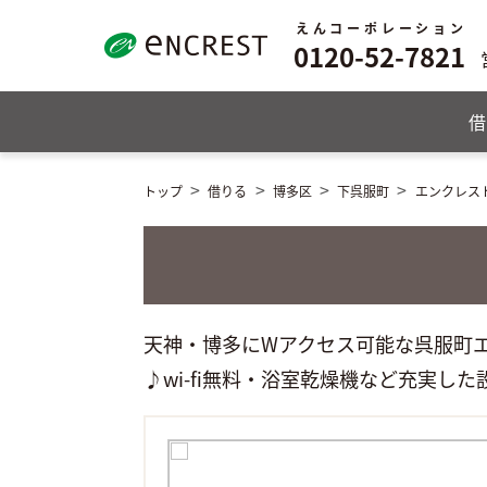
えんコーポレーション
0120-52-7821
借
トップ
借りる
博多区
下呉服町
エンクレス
天神・博多にWアクセス可能な呉服町エ
♪wi-fi無料・浴室乾燥機など充実し