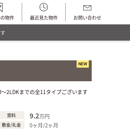
中の物件
最近見た物件
お問い合わせ
貸す
NEW
～2LDKまでの全11タイプございます
9.2
賃料
万円
0ヶ月/2ヶ月
敷金/礼金