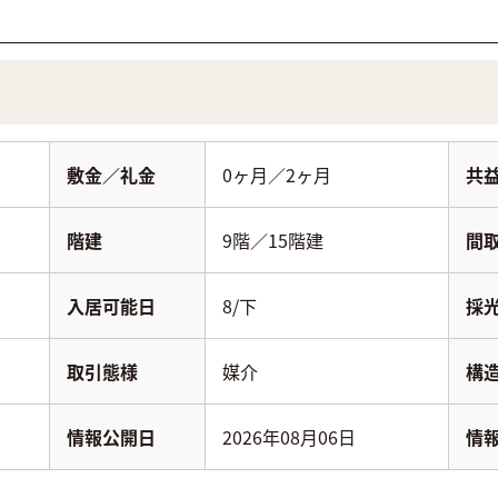
敷金／礼金
0ヶ月／2ヶ月
共
階建
9階／15階建
間
入居可能日
8/下
採
取引態様
媒介
構
情報公開日
2026年08月06日
情