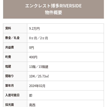
エンクレスト博多RIVERSIDE
物件概要
賃料
9.2万円
敷金／礼金
0ヶ月／2ヶ月
共益費
0円
町費
400円
階建
13階／15階建
間取り
1DK／25.73㎡
築年月
2024年02月
入居可能日
即
採光面
南西