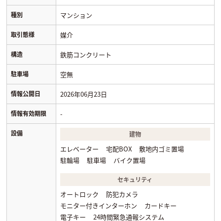
種別
マンション
取引態様
媒介
構造
鉄筋コンクリート
駐車場
空無
情報公開日
2026年06月23日
情報有効期限
-
設備
建物
エレベーター
宅配BOX
敷地内ゴミ置場
駐輪場
駐車場
バイク置場
セキュリティ
オートロック
防犯カメラ
モニター付きインターホン
カードキー
電子キー
24時間緊急通報システム