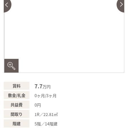
7.7
賃料
万円
敷金/礼金
0ヶ月/3ヶ月
共益費
0円
間取り
1R／22.81㎡
階建
5階／14階建