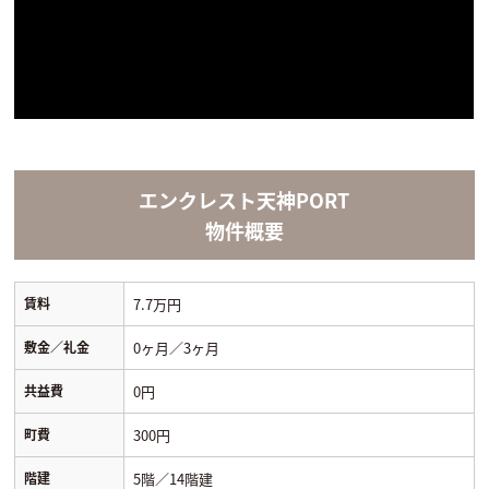
エンクレスト天神PORT
物件概要
賃料
7.7万円
敷金／礼金
0ヶ月／3ヶ月
共益費
0円
町費
300円
階建
5階／14階建