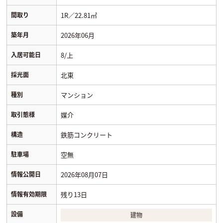
間取り
1R／22.81㎡
築年月
2026年06月
入居可能日
8/上
採光面
北東
種別
マンション
取引態様
媒介
構造
鉄筋コンクリート
駐車場
空無
情報公開日
2026年08月07日
情報有効期限
残り13日
設備
建物