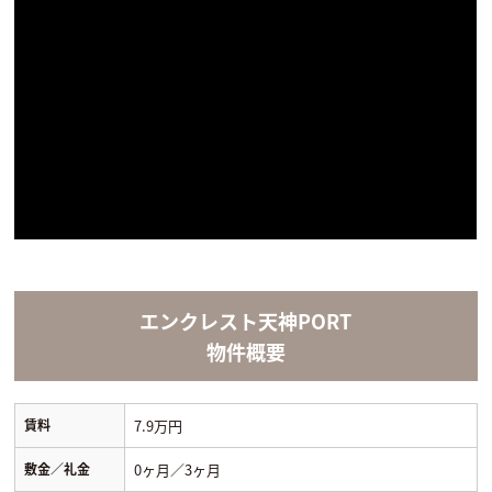
エンクレスト天神PORT
物件概要
賃料
7.9万円
敷金／礼金
0ヶ月／3ヶ月