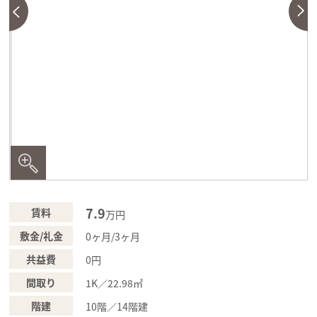
7.9
賃料
万円
敷金/礼金
0ヶ月/3ヶ月
共益費
0円
間取り
1K／22.98㎡
階建
10階／14階建