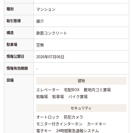
種別
マンション
取引態様
媒介
構造
鉄筋コンクリート
駐車場
空無
情報公開日
2026年07月06日
情報有効期限
-
設備
建物
エレベーター
宅配BOX
敷地内ゴミ置場
駐輪場
駐車場
バイク置場
セキュリティ
オートロック
防犯カメラ
モニター付きインターホン
カードキー
電子キー
24時間緊急通報システム