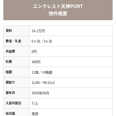
エンクレスト天神PORT
物件概要
賃料
14.1万円
敷金／礼金
0ヶ月／3ヶ月
共益費
0円
町費
300円
階建
11階／14階建
間取り
1LDK／49.61㎡
築年月
2026年06月
入居可能日
7/上
採光面
南西