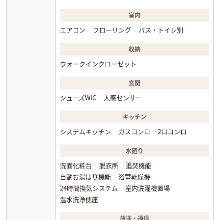
室内
エアコン
フローリング
バス・トイレ別
収納
ウォークインクローゼット
玄関
シューズWIC
人感センサー
キッチン
システムキッチン
ガスコンロ
2口コンロ
水廻り
洗面化粧台
脱衣所
追焚機能
自動お湯はり機能
浴室乾燥機
24時間換気システム
室内洗濯機置場
温水洗浄便座
放送・通信