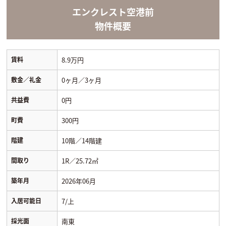
エンクレスト空港前
物件概要
賃料
8.9万円
敷金／礼金
0ヶ月／3ヶ月
共益費
0円
町費
300円
階建
10階／14階建
間取り
1R／25.72㎡
築年月
2026年06月
入居可能日
7/上
採光面
南東