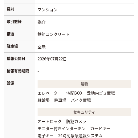
種別
マンション
取引態様
媒介
構造
鉄筋コンクリート
駐車場
空無
情報公開日
2026年07月22日
情報有効期限
-
設備
建物
エレベーター
宅配BOX
敷地内ゴミ置場
駐輪場
駐車場
バイク置場
セキュリティ
オートロック
防犯カメラ
モニター付きインターホン
カードキー
電子キー
24時間緊急通報システム