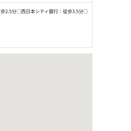
2.5分○西日本シティ銀行：徒歩3.5分○