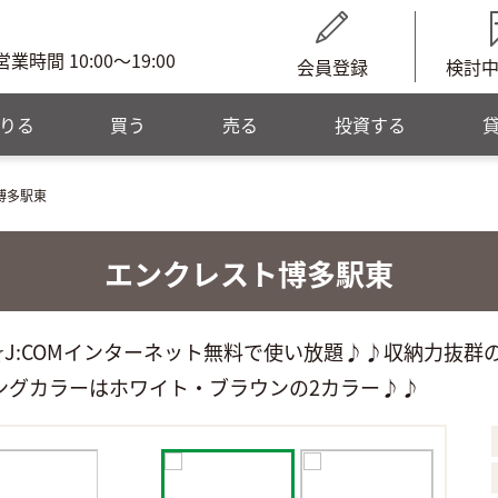
営業時間 10:00～19:00
会員登録
検討
りる
買う
売る
投資する
博多駅東
エンクレスト博多駅東
☆J:COMインターネット無料で使い放題♪♪収納力抜
ングカラーはホワイト・ブラウンの2カラー♪♪