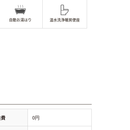
自動お湯はり
温水洗浄
暖房便座
益費
0円