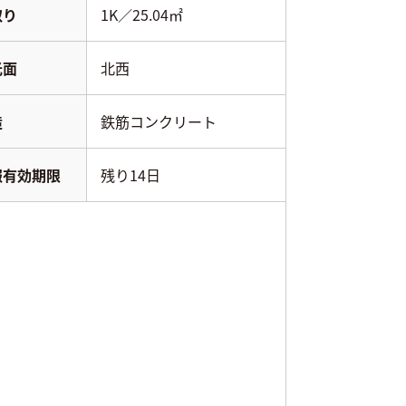
取り
1K／25.04㎡
光面
北西
造
鉄筋コンクリート
報有効期限
残り14日