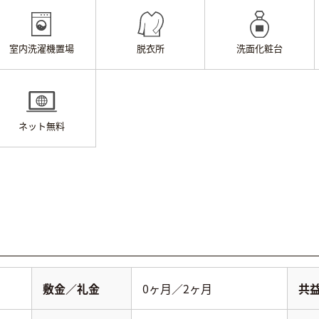
室内洗濯機置場
脱衣所
洗面化粧台
ネット無料
敷金／礼金
0ヶ月／2ヶ月
共