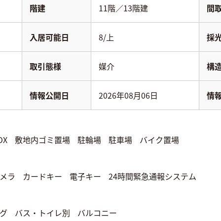
階建
11階／13階建
間
入居可能日
8/上
採
取引態様
媒介
構
情報公開日
2026年08月06日
情
OX
敷地内ゴミ置場
駐輪場
駐車場
バイク置場
メラ
カードキー
電子キー
24時間緊急通報システム
グ
バス・トイレ別
バルコニー