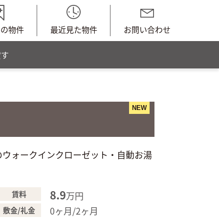
中の物件
最近見た物件
お問い合わせ
貸す
NEW
群のウォークインクローゼット・自動お湯
8.9
賃料
万円
0ヶ月/2ヶ月
敷金/礼金