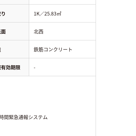
取り
1K／25.83㎡
光面
北西
造
鉄筋コンクリート
報有効期限
-
4時間緊急通報システム