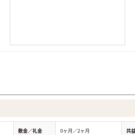
敷金／礼金
0ヶ月／2ヶ月
共