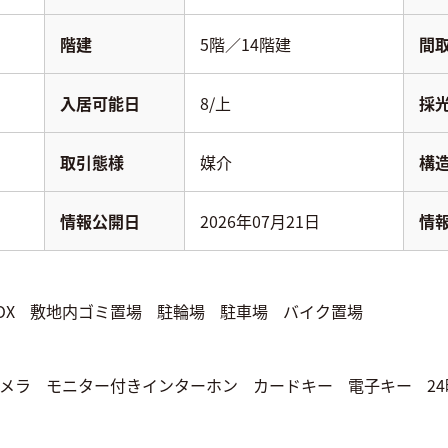
階建
5階／14階建
間
入居可能日
8/上
採
取引態様
媒介
構
情報公開日
2026年07月21日
情
OX
敷地内ゴミ置場
駐輪場
駐車場
バイク置場
メラ
モニター付きインターホン
カードキー
電子キー
2