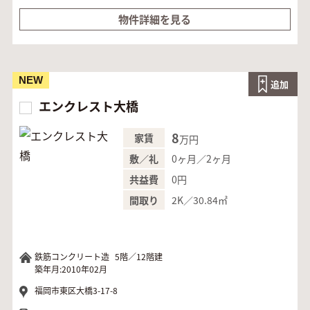
物件詳細を見る
NEW
追加
エンクレスト大橋
8
家賃
万円
0ヶ月／2ヶ月
敷／礼
0円
共益費
2K／30.84㎡
間取り
鉄筋コンクリート造
5階／12階建
築年月:2010年02月
福岡市東区大橋3-17-8