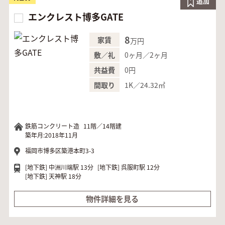
追加
エンクレスト博多GATE
8
家賃
万円
0ヶ月／2ヶ月
敷／礼
0円
共益費
1K／24.32㎡
間取り
鉄筋コンクリート造
11階／14階建
築年月:2018年11月
福岡市博多区築港本町3-3
[地下鉄]
中洲川端駅 13分
[地下鉄]
呉服町駅 12分
[地下鉄]
天神駅 18分
物件詳細を見る