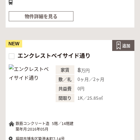
物件詳細を見る
NEW
追加
エンクレストベイサイド通り
8
家賃
万円
0ヶ月／2ヶ月
敷／礼
0円
共益費
1K／25.85㎡
間取り
鉄筋コンクリート造
5階／14階建
築年月:2016年05月
福岡市博多区築港本町7-14号