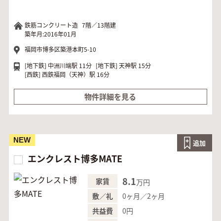
鉄筋コンクリート造
7階／13階建
築年月:2016年01月
福岡市博多区築港本町5-10
[地下鉄]
中洲川端駅 11分
[地下鉄]
天神駅 15分
[西鉄]
西鉄福岡（天神）駅 16分
物件詳細を見る
NEW
追加
エンクレスト博多MATE
8.1
家賃
万円
0ヶ月／2ヶ月
敷／礼
0円
共益費