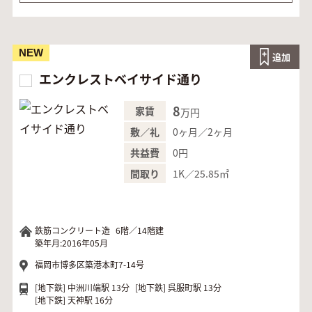
NEW
追加
エンクレストベイサイド通り
8
家賃
万円
0ヶ月／2ヶ月
敷／礼
0円
共益費
1K／25.85㎡
間取り
鉄筋コンクリート造
6階／14階建
築年月:2016年05月
福岡市博多区築港本町7-14号
[地下鉄]
中洲川端駅 13分
[地下鉄]
呉服町駅 13分
[地下鉄]
天神駅 16分