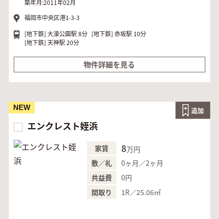
築年月:2011年02月
福岡市中央区港1-3-3
[地下鉄]
大濠公園駅 8分
[地下鉄]
赤坂駅 10分
[地下鉄]
天神駅 20分
物件詳細を見る
NEW
追加
エンクレスト姪浜
8
家賃
万円
0ヶ月／2ヶ月
敷／礼
0円
共益費
1R／25.06㎡
間取り