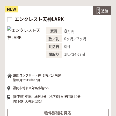
NEW
追加
エンクレスト天神LARK
8
家賃
万円
0ヶ月／2ヶ月
敷／礼
0円
共益費
1K／24.67㎡
間取り
鉄筋コンクリート造
3階／14階建
築年月:2019年07月
福岡市博多区対馬小路2-5
[地下鉄]
中洲川端駅 8分
[地下鉄]
呉服町駅 12分
[地下鉄]
天神駅 13分
物件詳細を見る