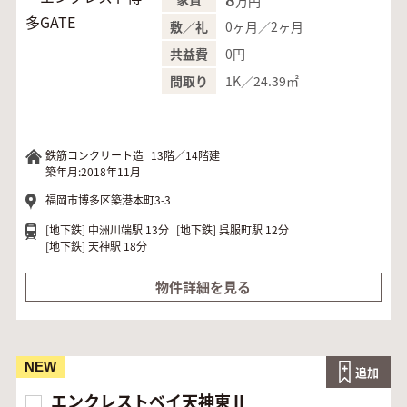
万円
0ヶ月／2ヶ月
敷／礼
0円
共益費
1K／24.39㎡
間取り
鉄筋コンクリート造
13階／14階建
築年月:2018年11月
福岡市博多区築港本町3-3
[地下鉄]
中洲川端駅 13分
[地下鉄]
呉服町駅 12分
[地下鉄]
天神駅 18分
物件詳細を見る
NEW
追加
エンクレストベイ天神東Ⅱ