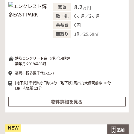
8.2
家賃
万円
0ヶ月／2ヶ月
敷／礼
0円
共益費
1R／25.68㎡
間取り
鉄筋コンクリート造
5階／14階建
築年月:2019年03月
福岡市博多区千代1-21-7
[地下鉄]
千代県庁口駅 4分
[地下鉄]
馬出九大病院前駅 10分
[JR]
吉塚駅 12分
物件詳細を見る
NEW
追加