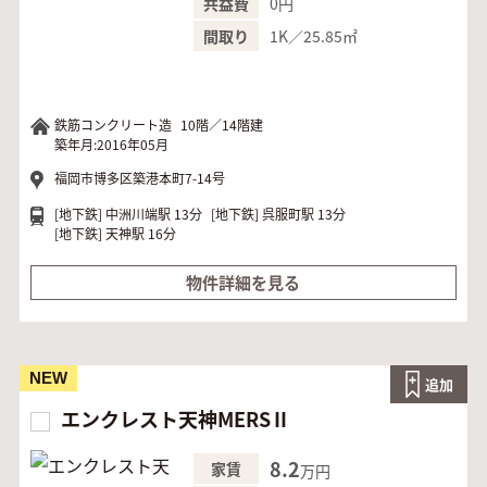
0円
共益費
1K／25.85㎡
間取り
鉄筋コンクリート造
10階／14階建
築年月:2016年05月
福岡市博多区築港本町7-14号
[地下鉄]
中洲川端駅 13分
[地下鉄]
呉服町駅 13分
[地下鉄]
天神駅 16分
物件詳細を見る
NEW
追加
エンクレスト天神MERSⅡ
8.2
家賃
万円