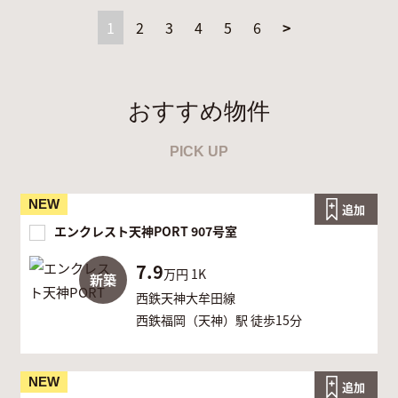
1
2
3
4
5
6
>
おすすめ物件
PICK UP
NEW
追加
エンクレスト天神PORT 907号室
7.9
万円
1K
新築
西鉄天神大牟田線
西鉄福岡（天神）駅 徒歩15分
NEW
追加