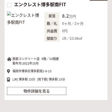
エンクレスト博多駅南FIT
8.2
家賃
万円
0ヶ月／2ヶ月
敷／礼
0円
共益費
1R／23.98㎡
間取り
鉄筋コンクリート造
9階／14階建
築年月:2022年10月
福岡市博多区博多駅南2-9-15
[JR]
博多駅 15分
[地下鉄]
博多駅 15分
物件詳細を見る