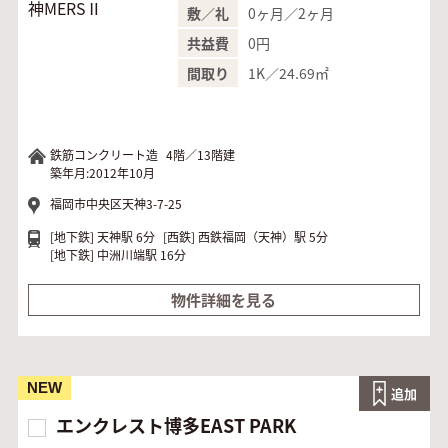
0ヶ月／2ヶ月
敷／礼
0円
共益費
1K／24.69㎡
間取り
鉄筋コンクリート造
4階／13階建
築年月:2012年10月
福岡市中央区天神3-7-25
[地下鉄]
天神駅 6分
[西鉄]
西鉄福岡（天神）駅 5分
[地下鉄]
中洲川端駅 16分
物件詳細を見る
NEW
追加
エンクレスト博多EAST PARK