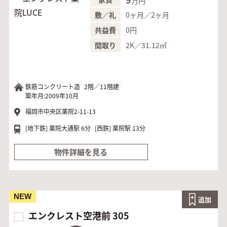
万円
0ヶ月／2ヶ月
敷／礼
0円
共益費
2K／31.12㎡
間取り
鉄筋コンクリート造
2階／11階建
築年月:2009年10月
福岡市中央区薬院2-11-13
[地下鉄]
薬院大通駅 6分
[西鉄]
薬院駅 13分
物件詳細を見る
NEW
追加
エンクレスト空港前 305