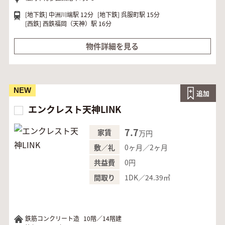
[地下鉄]
中洲川端駅 12分
[地下鉄]
呉服町駅 15分
[西鉄]
西鉄福岡（天神）駅 16分
物件詳細を見る
NEW
追加
エンクレスト天神LINK
7.7
家賃
万円
0ヶ月／2ヶ月
敷／礼
0円
共益費
1DK／24.39㎡
間取り
鉄筋コンクリート造
10階／14階建