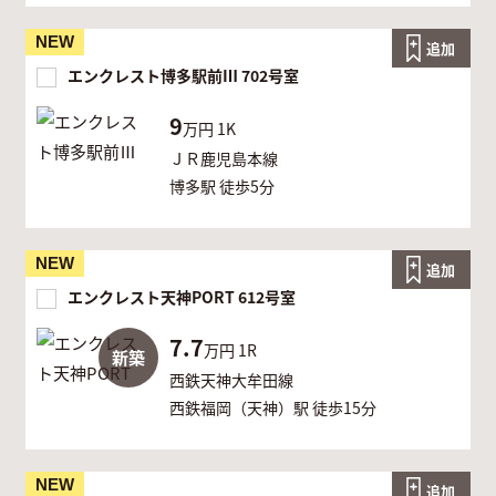
NEW
追加
エンクレスト博多駅前Ⅲ 702号室
9
万円
1K
ＪＲ鹿児島本線
博多駅 徒歩5分
NEW
追加
エンクレスト天神PORT 612号室
7.7
万円
1R
新築
西鉄天神大牟田線
西鉄福岡（天神）駅 徒歩15分
NEW
追加