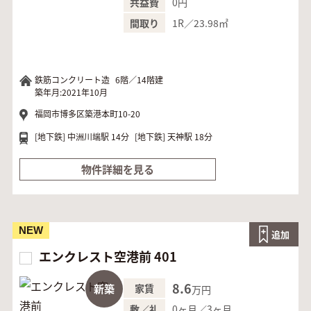
0円
共益費
1R／23.98㎡
間取り
鉄筋コンクリート造
6階／14階建
築年月:2021年10月
福岡市博多区築港本町10-20
[地下鉄]
中洲川端駅 14分
[地下鉄]
天神駅 18分
物件詳細を見る
NEW
追加
エンクレスト空港前 401
8.6
新築
家賃
万円
0ヶ月／3ヶ月
敷／礼