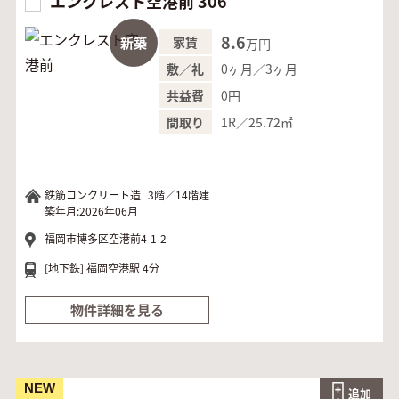
エンクレスト空港前 306
8.6
新築
家賃
万円
0ヶ月／3ヶ月
敷／礼
0円
共益費
1R／25.72㎡
間取り
鉄筋コンクリート造
3階／14階建
築年月:2026年06月
福岡市博多区空港前4-1-2
[地下鉄]
福岡空港駅 4分
物件詳細を見る
NEW
追加