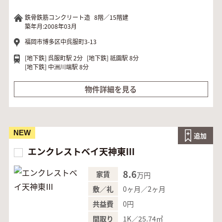
鉄骨鉄筋コンクリート造
8階／15階建
築年月:2008年03月
福岡市博多区中呉服町3-13
[地下鉄]
呉服町駅 2分
[地下鉄]
祇園駅 8分
[地下鉄]
中洲川端駅 8分
物件詳細を見る
NEW
追加
エンクレストベイ天神東Ⅲ
8.6
家賃
万円
0ヶ月／2ヶ月
敷／礼
0円
共益費
1K／25.74㎡
間取り