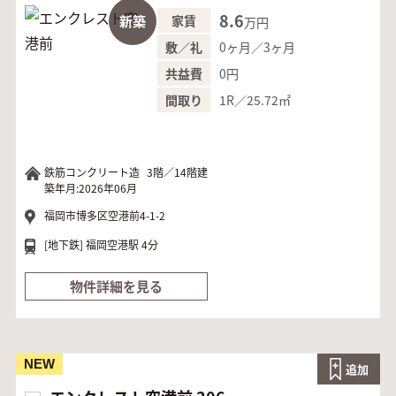
8.6
新築
家賃
万円
0ヶ月／3ヶ月
敷／礼
0円
共益費
1R／25.72㎡
間取り
鉄筋コンクリート造
3階／14階建
築年月:2026年06月
福岡市博多区空港前4-1-2
[地下鉄]
福岡空港駅 4分
物件詳細を見る
NEW
追加