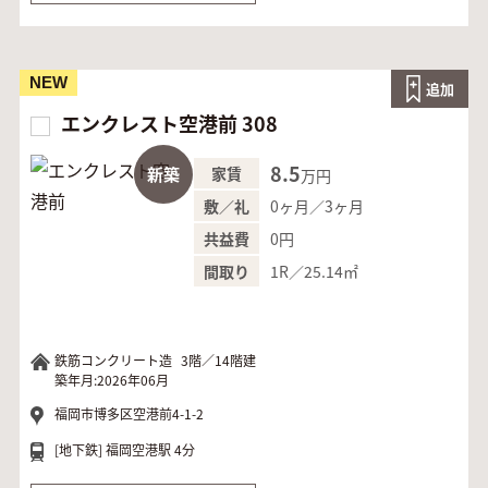
NEW
追加
エンクレスト空港前 308
8.5
新築
家賃
万円
0ヶ月／3ヶ月
敷／礼
0円
共益費
1R／25.14㎡
間取り
鉄筋コンクリート造
3階／14階建
築年月:2026年06月
福岡市博多区空港前4-1-2
[地下鉄]
福岡空港駅 4分