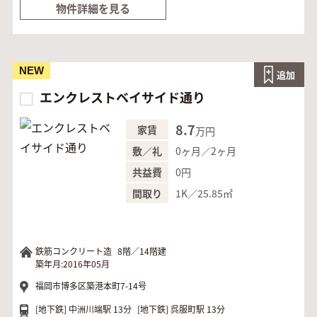
物件詳細を見る
NEW
追加
エンクレストベイサイド通り
8.7
家賃
万円
0ヶ月／2ヶ月
敷／礼
0円
共益費
1K／25.85㎡
間取り
鉄筋コンクリート造
8階／14階建
築年月:2016年05月
福岡市博多区築港本町7-14号
[地下鉄]
中洲川端駅 13分
[地下鉄]
呉服町駅 13分