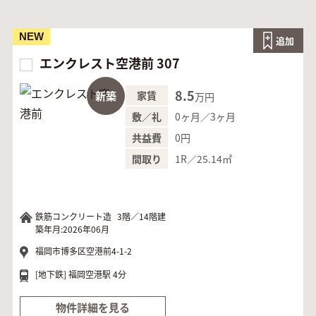
NEW
追加
エンクレスト空港前 307
8.5
新築
家賃
万円
0ヶ月／3ヶ月
敷／礼
0円
共益費
1R／25.14㎡
間取り
鉄筋コンクリート造
3階／14階建
築年月:2026年06月
福岡市博多区空港前4-1-2
[地下鉄]
福岡空港駅 4分
物件詳細を見る