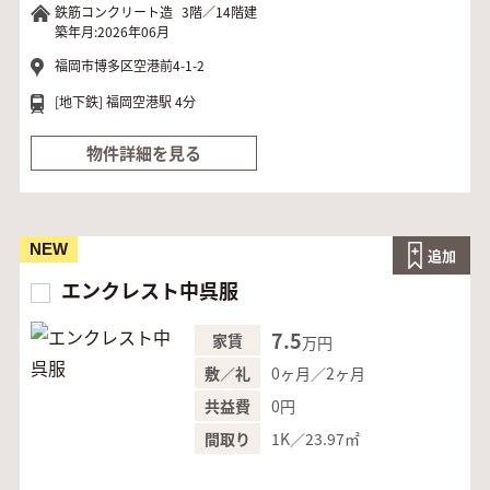
鉄筋コンクリート造
3階／14階建
築年月:2026年06月
福岡市博多区空港前4-1-2
[地下鉄]
福岡空港駅 4分
物件詳細を見る
NEW
追加
エンクレスト中呉服
7.5
家賃
万円
0ヶ月／2ヶ月
敷／礼
0円
共益費
1K／23.97㎡
間取り