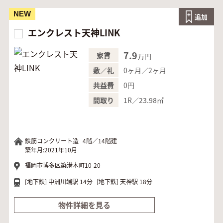
NEW
追加
エンクレスト天神LINK
7.9
家賃
万円
0ヶ月／2ヶ月
敷／礼
0円
共益費
1R／23.98㎡
間取り
鉄筋コンクリート造
4階／14階建
築年月:2021年10月
福岡市博多区築港本町10-20
[地下鉄]
中洲川端駅 14分
[地下鉄]
天神駅 18分
物件詳細を見る