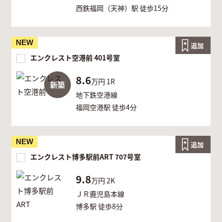
西鉄福岡（天神）駅 徒歩15分
NEW
追加
エンクレスト空港前 401号室
8.6
万円
1R
新築
地下鉄空港線
福岡空港駅 徒歩4分
NEW
追加
エンクレスト博多駅前ART 707号室
9.8
万円
2K
ＪＲ鹿児島本線
博多駅 徒歩8分