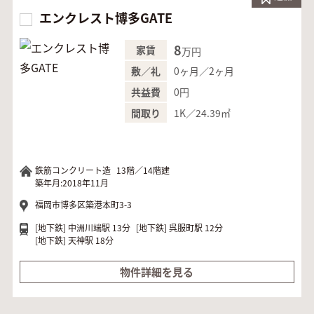
エンクレスト博多GATE
8
家賃
万円
0ヶ月／2ヶ月
敷／礼
0円
共益費
1K／24.39㎡
間取り
鉄筋コンクリート造
13階／14階建
築年月:2018年11月
福岡市博多区築港本町3-3
[地下鉄]
中洲川端駅 13分
[地下鉄]
呉服町駅 12分
[地下鉄]
天神駅 18分
物件詳細を見る