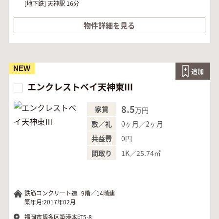
[地下鉄]
天神駅 16分
物件詳細を見る
NEW
追加
エンクレストベイ天神東Ⅲ
8.5
家賃
万円
0ヶ月／2ヶ月
敷／礼
0円
共益費
1K／25.74㎡
間取り
鉄筋コンクリート造
9階／14階建
築年月:2017年02月
福岡市博多区築港本町5-8