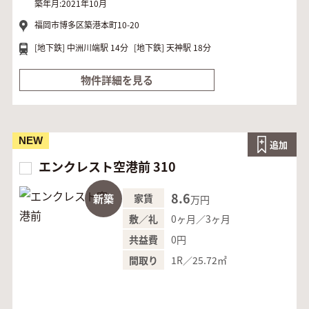
築年月:2021年10月
福岡市博多区築港本町10-20
[地下鉄]
中洲川端駅 14分
[地下鉄]
天神駅 18分
物件詳細を見る
NEW
追加
エンクレスト空港前 310
8.6
新築
家賃
万円
0ヶ月／3ヶ月
敷／礼
0円
共益費
1R／25.72㎡
間取り