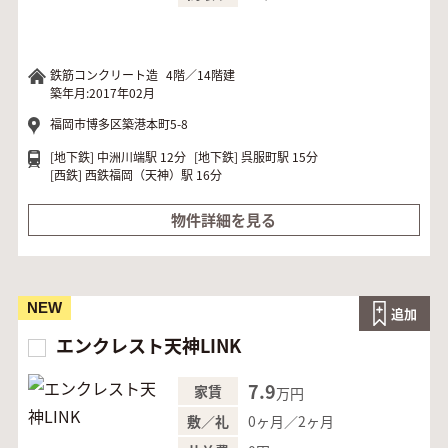
鉄筋コンクリート造
4階／14階建
築年月:2017年02月
福岡市博多区築港本町5-8
[地下鉄]
中洲川端駅 12分
[地下鉄]
呉服町駅 15分
[西鉄]
西鉄福岡（天神）駅 16分
物件詳細を見る
NEW
追加
エンクレスト天神LINK
7.9
家賃
万円
0ヶ月／2ヶ月
敷／礼