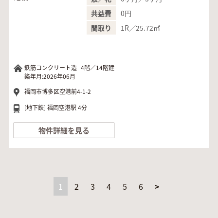
0円
共益費
1R／25.72㎡
間取り
鉄筋コンクリート造
4階／14階建
築年月:2026年06月
福岡市博多区空港前4-1-2
[地下鉄]
福岡空港駅 4分
物件詳細を見る
1
2
3
4
5
6
>