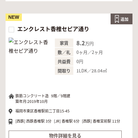
NEW
追加
エンクレスト香椎セピア通り
8.2
家賃
万円
0ヶ月／2ヶ月
敷／礼
0円
共益費
1LDK／28.04㎡
間取り
鉄筋コンクリート造
9階／9階建
築年月:2019年10月
福岡市東区香椎駅前二丁目15-45
[西鉄]
西鉄香椎駅 3分
[JR]
香椎駅 6分
[西鉄]
香椎宮前駅 11分
物件詳細を見る