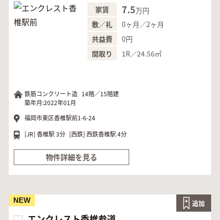
7.5
家賃
万円
0ヶ月／2ヶ月
敷／礼
0円
共益費
1R／24.56㎡
間取り
鉄筋コンクリート造
14階／15階建
築年月:2022年01月
福岡市東区香椎駅前1-6-24
[JR]
香椎駅 3分
[西鉄]
西鉄香椎駅 4分
物件詳細を見る
NEW
追加
エンクレスト香椎参道