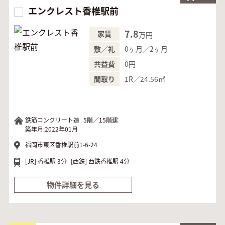
エンクレスト香椎駅前
7.8
家賃
万円
0ヶ月／2ヶ月
敷／礼
0円
共益費
1R／24.56㎡
間取り
鉄筋コンクリート造
5階／15階建
築年月:2022年01月
福岡市東区香椎駅前1-6-24
[JR]
香椎駅 3分
[西鉄]
西鉄香椎駅 4分
物件詳細を見る