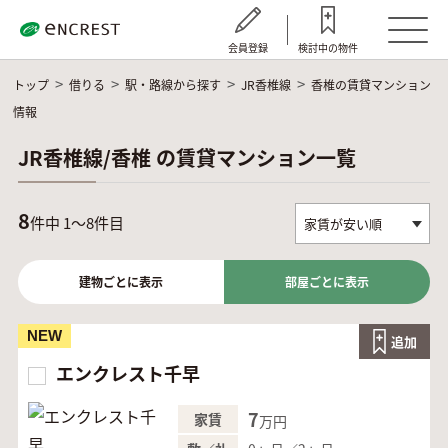
会員登録
検討中の物件
トップ
借りる
駅・路線から探す
JR香椎線
香椎の賃貸マンション
情報
JR香椎線/香椎 の賃貸マンション一覧
8
件中 1～8件目
建物ごとに表示
部屋ごとに表示
NEW
追加
エンクレスト千早
7
家賃
万円