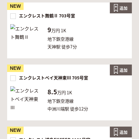
NEW
追加
エンクレスト舞鶴Ⅱ 703号室
9
万円
1K
地下鉄空港線
天神駅 徒歩7分
NEW
追加
エンクレストベイ天神東Ⅲ 705号室
8.5
万円
1K
地下鉄空港線
中洲川端駅 徒歩12分
NEW
追加