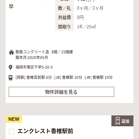
0ヶ月／2ヶ月
敷／礼
0円
共益費
1R／25㎡
間取り
鉄筋コンクリート造
8階／15階建
築年月:2020年05月
福岡市東区千早5-20-3
[西鉄]
香椎宮前駅 6分
[JR]
香椎駅 10分
[JR]
香椎駅 10分
物件詳細を見る
NEW
追加
エンクレスト香椎駅前