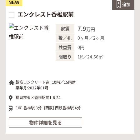
NEW
追加
エンクレスト香椎駅前
7.9
家賃
万円
0ヶ月／2ヶ月
敷／礼
0円
共益費
1R／24.56㎡
間取り
鉄筋コンクリート造
10階／15階建
築年月:2022年01月
福岡市東区香椎駅前1-6-24
[JR]
香椎駅 3分
[西鉄]
西鉄香椎駅 4分
物件詳細を見る