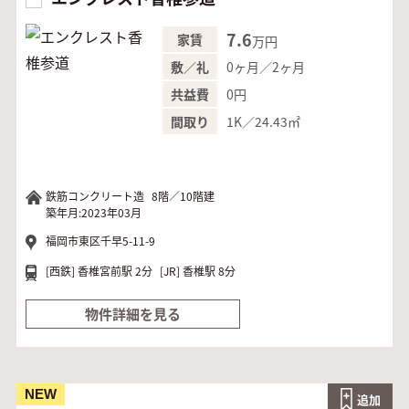
7.6
家賃
万円
0ヶ月／2ヶ月
敷／礼
0円
共益費
1K／24.43㎡
間取り
鉄筋コンクリート造
8階／10階建
築年月:2023年03月
福岡市東区千早5-11-9
[西鉄]
香椎宮前駅 2分
[JR]
香椎駅 8分
物件詳細を見る
NEW
追加