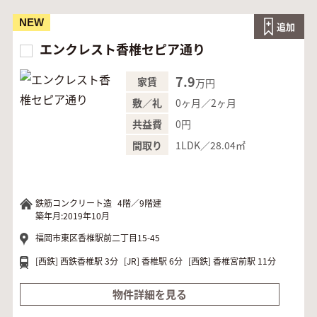
NEW
追加
エンクレスト香椎セピア通り
7.9
家賃
万円
0ヶ月／2ヶ月
敷／礼
0円
共益費
1LDK／28.04㎡
間取り
鉄筋コンクリート造
4階／9階建
築年月:2019年10月
福岡市東区香椎駅前二丁目15-45
[西鉄]
西鉄香椎駅 3分
[JR]
香椎駅 6分
[西鉄]
香椎宮前駅 11分
物件詳細を見る