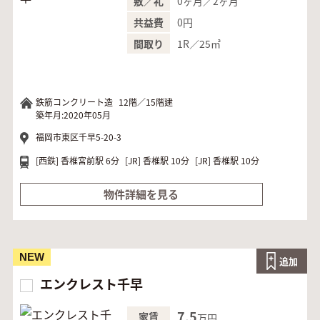
0ヶ月／2ヶ月
敷／礼
0円
共益費
1R／25㎡
間取り
鉄筋コンクリート造
12階／15階建
築年月:2020年05月
福岡市東区千早5-20-3
[西鉄]
香椎宮前駅 6分
[JR]
香椎駅 10分
[JR]
香椎駅 10分
物件詳細を見る
NEW
追加
エンクレスト千早
7.5
家賃
万円