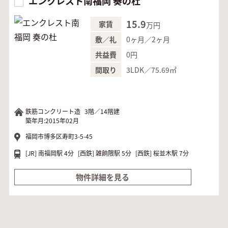
エンクレスト南福岡 奏の杜
15.9
家賃
万円
0ヶ月／2ヶ月
敷／礼
0円
共益費
3LDK／75.69㎡
間取り
鉄筋コンクリート造
3階／14階建
築年月:2015年02月
福岡市博多区寿町3-5-45
[JR]
南福岡駅 4分
[西鉄]
雑餉隈駅 5分
[西鉄]
桜並木駅 7分
物件詳細を見る