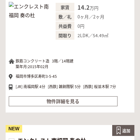
14.2
家賃
万円
0ヶ月／2ヶ月
敷／礼
0円
共益費
2LDK／54.49㎡
間取り
鉄筋コンクリート造
3階／14階建
築年月:2015年02月
福岡市博多区寿町3-5-45
[JR]
南福岡駅 4分
[西鉄]
雑餉隈駅 5分
[西鉄]
桜並木駅 7分
物件詳細を見る
NEW
追加