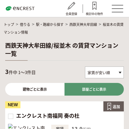
会員登録
検討中の物件
トップ
借りる
駅・路線から探す
西鉄天神大牟田線
桜並木の賃貸
マンション情報
西鉄天神大牟田線/桜並木 の賃貸マンション
一覧
3
件中 1～3件目
建物ごとに表示
部屋ごとに表示
NEW
追加
エンクレスト南福岡 奏の杜
13.9
家賃