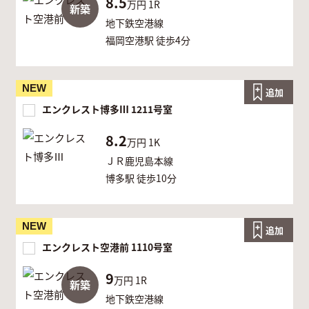
8.5
万円
1R
新築
地下鉄空港線
福岡空港駅 徒歩4分
NEW
追加
エンクレスト博多Ⅲ 1211号室
8.2
万円
1K
ＪＲ鹿児島本線
博多駅 徒歩10分
NEW
追加
エンクレスト空港前 1110号室
9
万円
1R
新築
地下鉄空港線