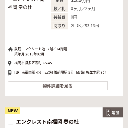
万円
0ヶ月／2ヶ月
敷／礼
0円
共益費
2LDK／53.13㎡
間取り
鉄筋コンクリート造
2階／14階建
築年月:2015年02月
福岡市博多区寿町3-5-45
[JR]
南福岡駅 4分
[西鉄]
雑餉隈駅 5分
[西鉄]
桜並木駅 7分
物件詳細を見る
NEW
追加
エンクレスト南福岡 奏の杜