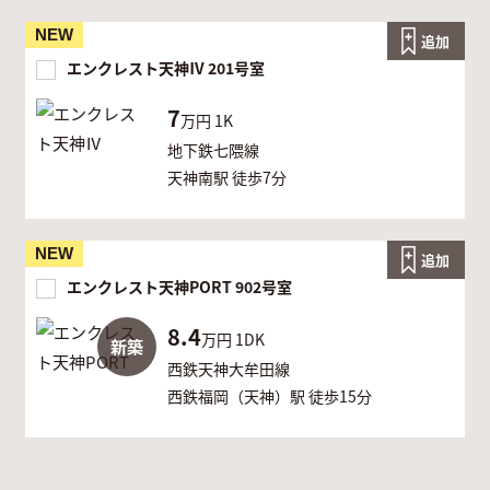
NEW
追加
エンクレスト天神Ⅳ 201号室
7
万円
1K
地下鉄七隈線
天神南駅 徒歩7分
NEW
追加
エンクレスト天神PORT 902号室
8.4
万円
1DK
新築
西鉄天神大牟田線
西鉄福岡（天神）駅 徒歩15分