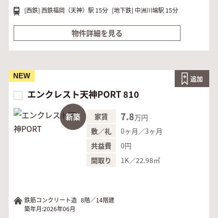
[西鉄]
西鉄福岡（天神）駅 15分
[地下鉄]
中洲川端駅 15分
物件詳細を見る
NEW
追加
エンクレスト天神PORT 810
7.8
新築
家賃
万円
0ヶ月／3ヶ月
敷／礼
0円
共益費
1K／22.98㎡
間取り
鉄筋コンクリート造
8階／14階建
築年月:2026年06月