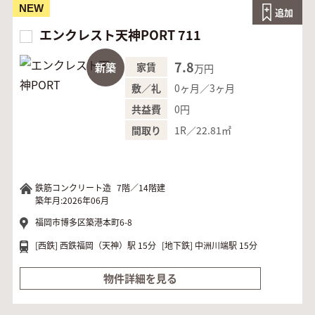
NEW
追加
エンクレスト天神PORT 711
7.8
新築
家賃
万円
0ヶ月／3ヶ月
敷／礼
0円
共益費
1R／22.81㎡
間取り
鉄筋コンクリート造
7階／14階建
築年月:2026年06月
福岡市博多区築港本町6-8
[西鉄]
西鉄福岡（天神）駅 15分
[地下鉄]
中洲川端駅 15分
物件詳細を見る