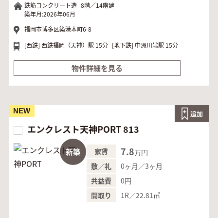
鉄筋コンクリート造
8階／14階建
築年月:2026年06月
福岡市博多区築港本町6-8
[西鉄]
西鉄福岡（天神）駅 15分
[地下鉄]
中洲川端駅 15分
物件詳細を見る
NEW
追加
エンクレスト天神PORT 813
7.8
新築
家賃
万円
0ヶ月／3ヶ月
敷／礼
0円
共益費
1R／22.81㎡
間取り