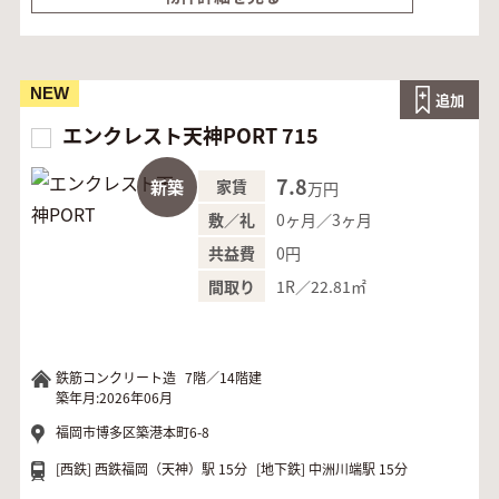
NEW
追加
エンクレスト天神PORT 715
7.8
新築
家賃
万円
0ヶ月／3ヶ月
敷／礼
0円
共益費
1R／22.81㎡
間取り
鉄筋コンクリート造
7階／14階建
築年月:2026年06月
福岡市博多区築港本町6-8
[西鉄]
西鉄福岡（天神）駅 15分
[地下鉄]
中洲川端駅 15分