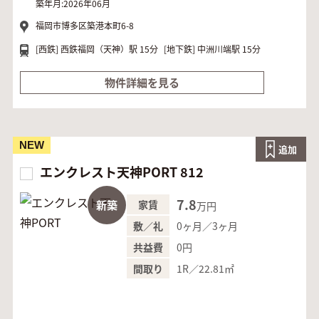
築年月:2026年06月
福岡市博多区築港本町6-8
[西鉄]
西鉄福岡（天神）駅 15分
[地下鉄]
中洲川端駅 15分
物件詳細を見る
NEW
追加
エンクレスト天神PORT 812
7.8
新築
家賃
万円
0ヶ月／3ヶ月
敷／礼
0円
共益費
1R／22.81㎡
間取り