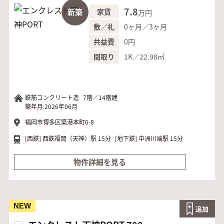
7.8
新築
家賃
万円
0ヶ月／3ヶ月
敷／礼
0円
共益費
1K／22.98㎡
間取り
鉄筋コンクリート造
7階／14階建
築年月:2026年06月
福岡市博多区築港本町6-8
[西鉄]
西鉄福岡（天神）駅 15分
[地下鉄]
中洲川端駅 15分
物件詳細を見る
NEW
追加