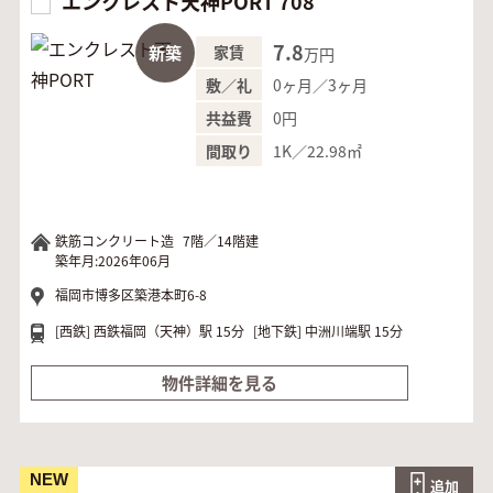
エンクレスト天神PORT 708
7.8
新築
家賃
万円
0ヶ月／3ヶ月
敷／礼
0円
共益費
1K／22.98㎡
間取り
鉄筋コンクリート造
7階／14階建
築年月:2026年06月
福岡市博多区築港本町6-8
[西鉄]
西鉄福岡（天神）駅 15分
[地下鉄]
中洲川端駅 15分
物件詳細を見る
NEW
追加