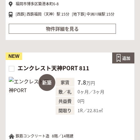
福岡市博多区築港本町6-8
[西鉄]
西鉄福岡（天神）駅 15分
[地下鉄]
中洲川端駅 15分
物件詳細を見る
NEW
追加
エンクレスト天神PORT 811
7.8
新築
家賃
万円
0ヶ月／3ヶ月
敷／礼
0円
共益費
1R／22.81㎡
間取り
鉄筋コンクリート造
8階／14階建