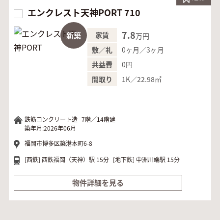
エンクレスト天神PORT 710
7.8
新築
家賃
万円
0ヶ月／3ヶ月
敷／礼
0円
共益費
1K／22.98㎡
間取り
鉄筋コンクリート造
7階／14階建
築年月:2026年06月
福岡市博多区築港本町6-8
[西鉄]
西鉄福岡（天神）駅 15分
[地下鉄]
中洲川端駅 15分
物件詳細を見る