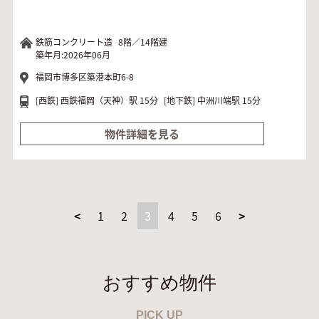
鉄筋コンクリート造
8階／14階建
築年月:2026年06月
福岡市博多区築港本町6-8
[西鉄]
西鉄福岡（天神）駅 15分
[地下鉄]
中洲川端駅 15分
物件詳細を見る
<
1
2
3
4
5
6
>
おすすめ物件
PICK UP