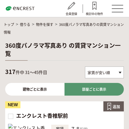
会員登録
検討中の物件
トップ
借りる
物件を探す
360度パノラマ写真ありの賃貸マンション
情報
360度パノラマ写真あり の賃貸マンション一
覧
317
件中 31～45件目
建物ごとに表示
部屋ごとに表示
NEW
追加
エンクレスト香椎駅前
7.8
家賃