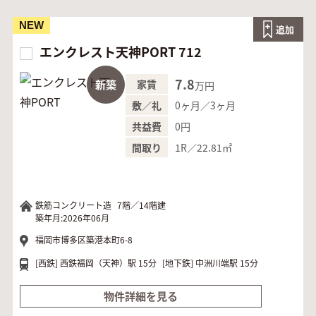
NEW
追加
エンクレスト天神PORT 712
7.8
新築
家賃
万円
0ヶ月／3ヶ月
敷／礼
0円
共益費
1R／22.81㎡
間取り
鉄筋コンクリート造
7階／14階建
築年月:2026年06月
福岡市博多区築港本町6-8
[西鉄]
西鉄福岡（天神）駅 15分
[地下鉄]
中洲川端駅 15分
物件詳細を見る