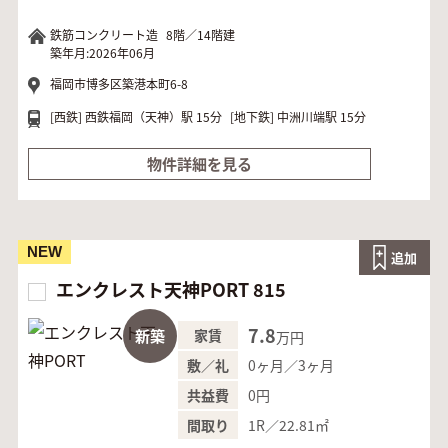
鉄筋コンクリート造
8階／14階建
築年月:2026年06月
福岡市博多区築港本町6-8
[西鉄]
西鉄福岡（天神）駅 15分
[地下鉄]
中洲川端駅 15分
物件詳細を見る
NEW
追加
エンクレスト天神PORT 815
7.8
新築
家賃
万円
0ヶ月／3ヶ月
敷／礼
0円
共益費
1R／22.81㎡
間取り