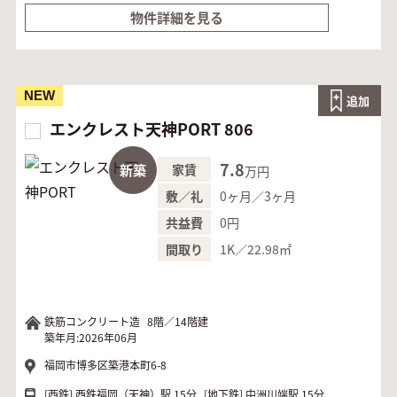
物件詳細を見る
NEW
追加
エンクレスト天神PORT 806
7.8
新築
家賃
万円
0ヶ月／3ヶ月
敷／礼
0円
共益費
1K／22.98㎡
間取り
鉄筋コンクリート造
8階／14階建
築年月:2026年06月
福岡市博多区築港本町6-8
[西鉄]
西鉄福岡（天神）駅 15分
[地下鉄]
中洲川端駅 15分