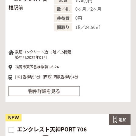
万円
0ヶ月／2ヶ月
敷／礼
0円
共益費
1R／24.56㎡
間取り
鉄筋コンクリート造
5階／15階建
築年月:2022年01月
福岡市東区香椎駅前1-6-24
[JR]
香椎駅 3分
[西鉄]
西鉄香椎駅 4分
物件詳細を見る
NEW
追加
エンクレスト天神PORT 706