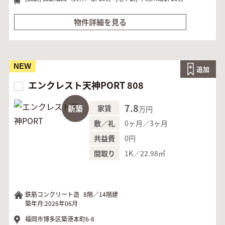
物件詳細を見る
NEW
追加
エンクレスト天神PORT 808
7.8
新築
家賃
万円
0ヶ月／3ヶ月
敷／礼
0円
共益費
1K／22.98㎡
間取り
鉄筋コンクリート造
8階／14階建
築年月:2026年06月
福岡市博多区築港本町6-8