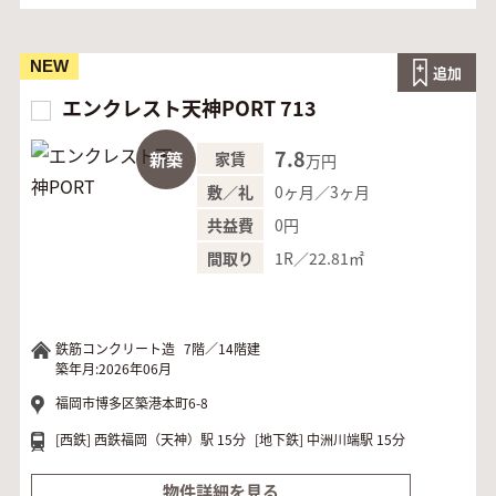
NEW
追加
エンクレスト天神PORT 713
7.8
新築
家賃
万円
0ヶ月／3ヶ月
敷／礼
0円
共益費
1R／22.81㎡
間取り
鉄筋コンクリート造
7階／14階建
築年月:2026年06月
福岡市博多区築港本町6-8
[西鉄]
西鉄福岡（天神）駅 15分
[地下鉄]
中洲川端駅 15分
物件詳細を見る