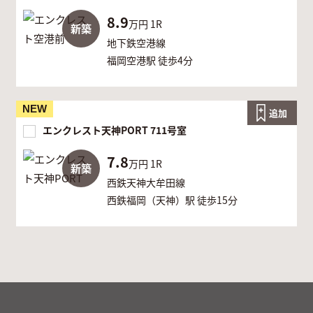
8.9
万円
1R
新築
地下鉄空港線
福岡空港駅 徒歩4分
NEW
追加
エンクレスト天神PORT 711号室
7.8
万円
1R
新築
西鉄天神大牟田線
西鉄福岡（天神）駅 徒歩15分