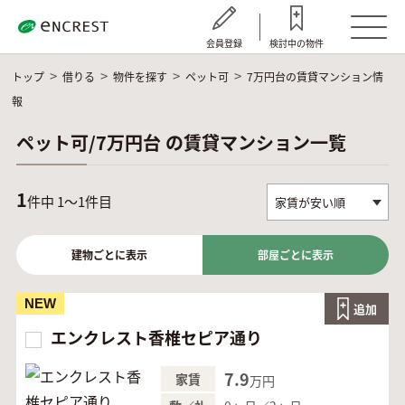
会員登録
検討中の物件
トップ
借りる
物件を探す
ペット可
7万円台の賃貸マンション情
報
ペット可/7万円台 の賃貸マンション一覧
1
件中 1～1件目
建物ごとに表示
部屋ごとに表示
NEW
追加
エンクレスト香椎セピア通り
7.9
家賃
万円