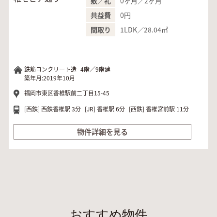
0ヶ月／2ヶ月
敷／礼
0円
共益費
1LDK／28.04㎡
間取り
鉄筋コンクリート造
4階／9階建
築年月:2019年10月
福岡市東区香椎駅前二丁目15-45
[西鉄]
西鉄香椎駅 3分
[JR]
香椎駅 6分
[西鉄]
香椎宮前駅 11分
物件詳細を見る
おすすめ物件