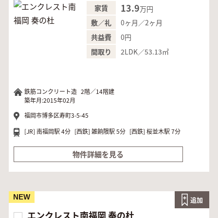
13.9
家賃
万円
0ヶ月／2ヶ月
敷／礼
0円
共益費
2LDK／53.13㎡
間取り
鉄筋コンクリート造
2階／14階建
築年月:2015年02月
福岡市博多区寿町3-5-45
[JR]
南福岡駅 4分
[西鉄]
雑餉隈駅 5分
[西鉄]
桜並木駅 7分
物件詳細を見る
NEW
追加
エンクレスト南福岡 奏の杜