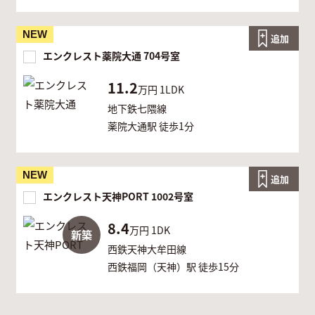
NEW
追加
エンクレスト薬院大通 704号室
11.2
万円
1LDK
地下鉄七隈線
薬院大通駅 徒歩1分
NEW
追加
エンクレスト天神PORT 1002号室
8.4
万円
1DK
新築
西鉄天神大牟田線
西鉄福岡（天神）駅 徒歩15分