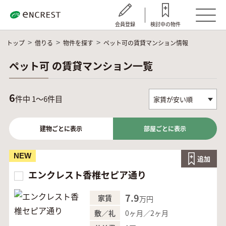
会員登録
検討中の物件
トップ
借りる
物件を探す
ペット可の賃貸マンション情報
ペット可 の賃貸マンション一覧
6
件中 1～6件目
建物ごとに表示
部屋ごとに表示
NEW
追加
エンクレスト香椎セピア通り
7.9
家賃
万円
0ヶ月／2ヶ月
敷／礼