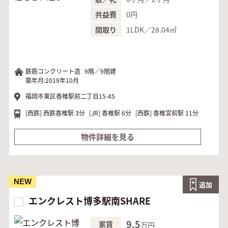
0円
共益費
1LDK／28.04㎡
間取り
鉄筋コンクリート造
9階／9階建
築年月:2019年10月
福岡市東区香椎駅前二丁目15-45
[西鉄]
西鉄香椎駅 3分
[JR]
香椎駅 6分
[西鉄]
香椎宮前駅 11分
物件詳細を見る
NEW
追加
エンクレスト博多駅南SHARE
9.5
家賃
万円