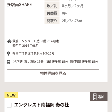
0ヶ月／2ヶ月
敷／礼
0円
共益費
2K／34.78㎡
間取り
鉄筋コンクリート造
8階／14階建
築年月:2016年08月
福岡市博多区博多駅南3-3-16号
[地下鉄]
東比恵駅 15分
[JR]
博多駅 15分
[地下鉄]
博多駅 15分
物件詳細を見る
NEW
追加
エンクレスト南福岡 奏の杜