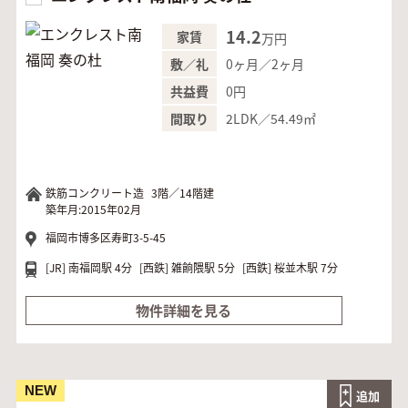
14.2
家賃
万円
0ヶ月／2ヶ月
敷／礼
0円
共益費
2LDK／54.49㎡
間取り
鉄筋コンクリート造
3階／14階建
築年月:2015年02月
福岡市博多区寿町3-5-45
[JR]
南福岡駅 4分
[西鉄]
雑餉隈駅 5分
[西鉄]
桜並木駅 7分
物件詳細を見る
NEW
追加