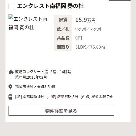
エンクレスト南福岡 奏の杜
15.9
家賃
万円
0ヶ月／2ヶ月
敷／礼
0円
共益費
3LDK／75.69㎡
間取り
鉄筋コンクリート造
3階／14階建
築年月:2015年02月
福岡市博多区寿町3-5-45
[JR]
南福岡駅 4分
[西鉄]
雑餉隈駅 5分
[西鉄]
桜並木駅 7分
物件詳細を見る