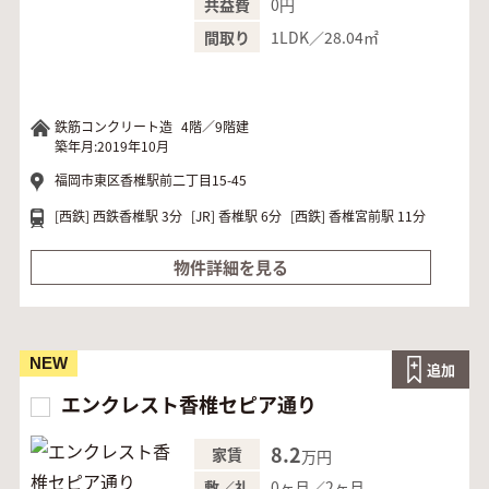
0円
共益費
1LDK／28.04㎡
間取り
鉄筋コンクリート造
4階／9階建
築年月:2019年10月
福岡市東区香椎駅前二丁目15-45
[西鉄]
西鉄香椎駅 3分
[JR]
香椎駅 6分
[西鉄]
香椎宮前駅 11分
物件詳細を見る
NEW
追加
エンクレスト香椎セピア通り
8.2
家賃
万円
0ヶ月／2ヶ月
敷／礼