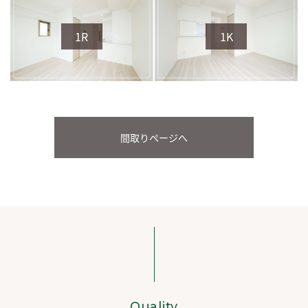
1R
1K
間取りページへ
Quality