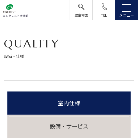
メニュー
空室検索
TEL
Q
U
A
L
I
T
Y
設備・仕様
室内仕様
設備・サービス