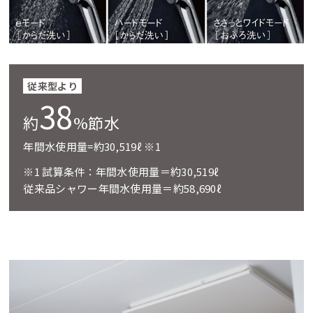
従来型より
38
約
%節水
年間水使用量=約30,519ℓ ※1
※1 試算条件：年間水使用量＝約30,519ℓ
従来品シャワー年間水使用量＝約58,690ℓ