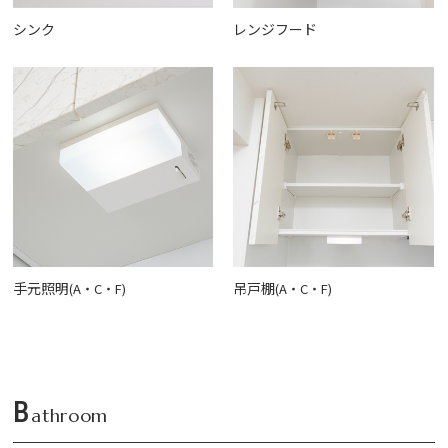
シンク
レンジフード
手元照明
吊戸棚
(A・C・F)
(A・C・F)
B
athroom