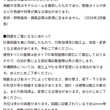
掲載の写真はモデルルームを撮影したものであり、壁面タイルや床
などの色調や材質が異なる場合があります。
家具・照明器具・調度品等は家賃に含まれません。（2026年2月撮
影）
■図面をご覧になるにあたって
計画図面を基に作成したもので、行政指導及び施工上、改良・変更
となる場合があります。予めご了承ください。
建物すべての面積は各タイプの専用面積の壁芯にて算出しておりま
すので、内法計算による登記簿記載面積は多少減少します。
外構関係については、施工上やむを得ず変更になる場合がありま
す。あらかじめご了承ください。
階数および各タイプによって柱の太さ、壁の厚さ、梁下・下り天井
の形状が多少相違する場合があります。設計・仕様等は施工の都合
上、また行政指導上、変更になる場合があります。あらかじめご了
承ください。
方位は多少の誤差があります。図面に記載されている寸法はmm単
位です。端数は切り捨ててあります。