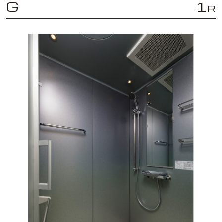
G
1
R