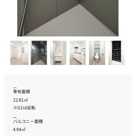
専有面積
22.81㎡
※G1は反転
バルコニー面積
4.94㎡