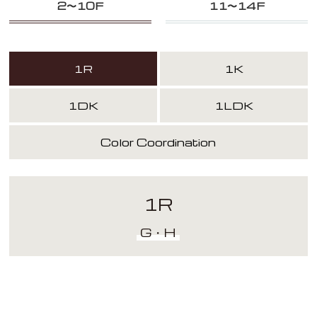
2〜10F
11〜14F
1R
1K
1DK
1LDK
Color Coordination
1R
G・H