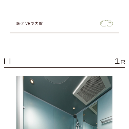
360° VRで内覧
H
1
R