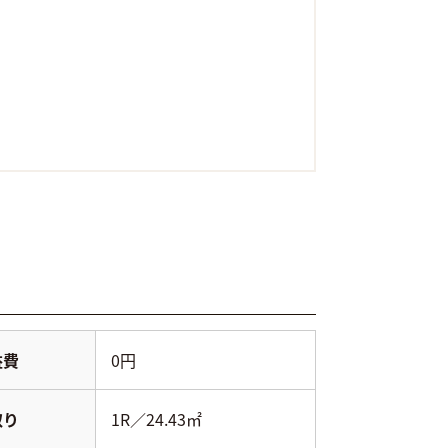
益費
0円
取り
1R／24.43㎡