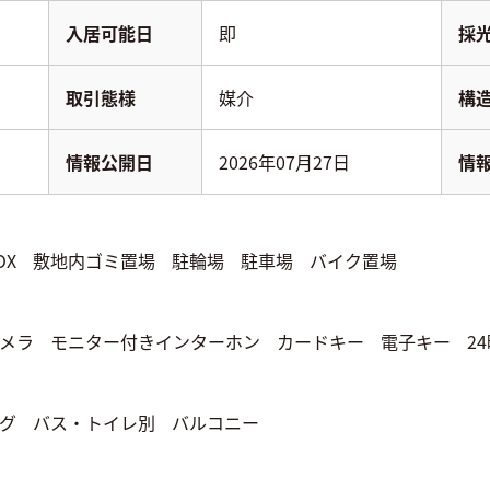
入居可能日
即
採
取引態様
媒介
構
情報公開日
2026年07月27日
情
OX
敷地内ゴミ置場
駐輪場
駐車場
バイク置場
メラ
モニター付きインターホン
カードキー
電子キー
2
グ
バス・トイレ別
バルコニー