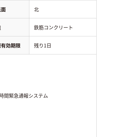
光面
北
造
鉄筋コンクリート
報有効期限
残り1日
4時間緊急通報システム