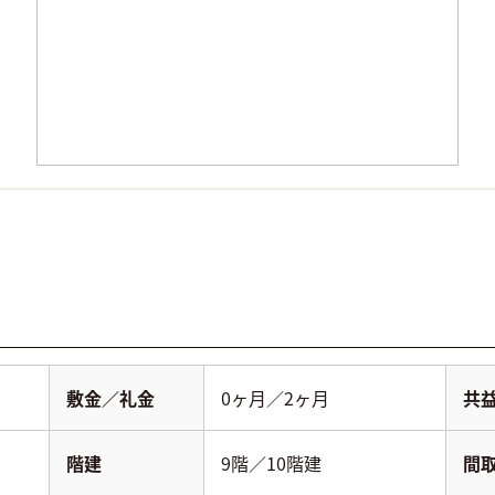
敷金／礼金
0ヶ月／2ヶ月
共
階建
9階／10階建
間