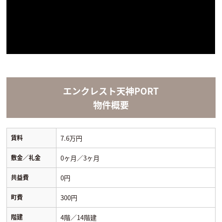
エンクレスト天神PORT
物件概要
賃料
7.6万円
敷金／礼金
0ヶ月／3ヶ月
共益費
0円
町費
300円
階建
4階／14階建