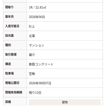
間取り
1R／22.81㎡
築年月
2026年06月
入居可能日
8/上
採光面
北東
種別
マンション
取引態様
媒介
構造
鉄筋コンクリート
駐車場
空無
情報公開日
2026年08月07日
情報有効期限
残り13日
設備
建物