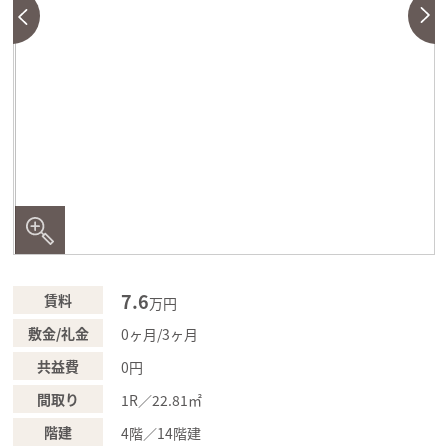
7.6
賃料
万円
敷金/礼金
0ヶ月/3ヶ月
共益費
0円
間取り
1R／22.81㎡
階建
4階／14階建