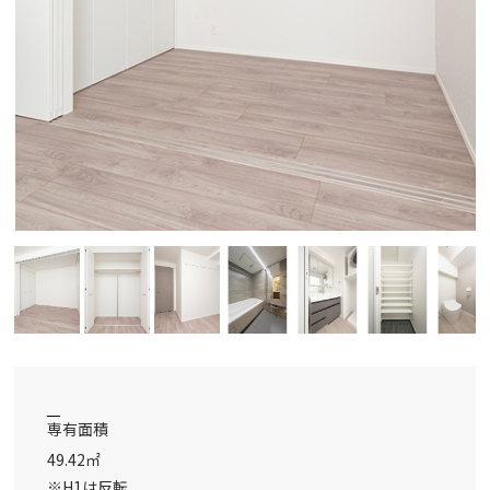
専有面積
49.42㎡
※H1は反転