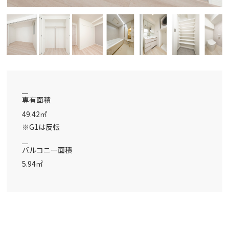
専有面積
49.42㎡
※G1は反転
バルコニー面積
5.94㎡