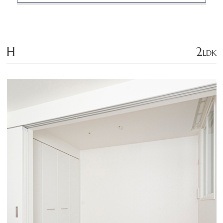
H
2
LDK