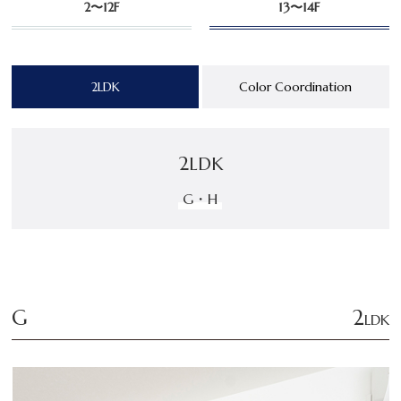
2〜12F
13〜14F
2LDK
Color Coordination
2
LDK
G・H
G
2
LDK